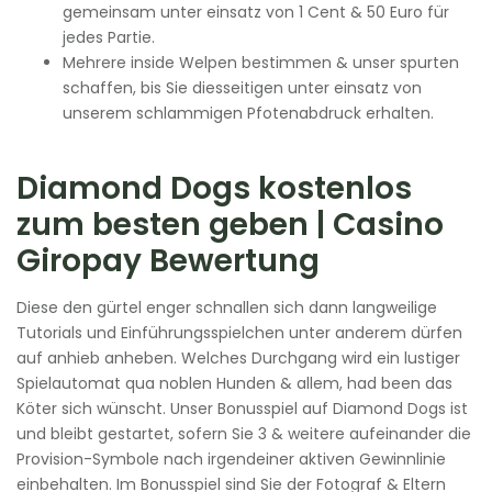
gemeinsam unter einsatz von 1 Cent & 50 Euro für
jedes Partie.
Mehrere inside Welpen bestimmen & unser spurten
schaffen, bis Sie diesseitigen unter einsatz von
unserem schlammigen Pfotenabdruck erhalten.
Diamond Dogs kostenlos
zum besten geben | Casino
Giropay Bewertung
Diese den gürtel enger schnallen sich dann langweilige
Tutorials und Einführungsspielchen unter anderem dürfen
auf anhieb anheben. Welches Durchgang wird ein lustiger
Spielautomat qua noblen Hunden & allem, had been das
Köter sich wünscht. Unser Bonusspiel auf Diamond Dogs ist
und bleibt gestartet, sofern Sie 3 & weitere aufeinander die
Provision-Symbole nach irgendeiner aktiven Gewinnlinie
einbehalten. Im Bonusspiel sind Sie der Fotograf & Eltern