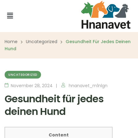
Home
Uncategorized
Gesundheit Für Jedes Deinen
Hund
UNCATEGORIZED
November 28, 2024
hnanavet_m1nlgn
Gesundheit für jedes
deinen Hund
Content