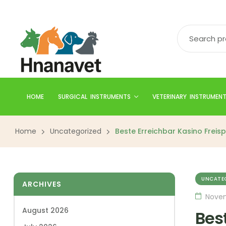
HOME
SURGICAL INSTRUMENTS
VETERINARY INSTRUMEN
Home
Uncategorized
Beste Erreichbar Kasino Freis
UNCATE
ARCHIVES
Novem
August 2026
Bes