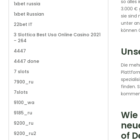
so alles 
1xbet russia
3.000 € 
1xbet Russian
sie sind
unter an
22bet IT
können G
3 Slottica Best Usa Online Casino 2021
– 264
Unse
4447
4447 done
Die mehr
7 slots
Plattfor
speziali
7900_ru
finden. 
7slots
kommen f
9100_wa
Wie
9185_ru
neu
9200_ru
of 
9200_ru2