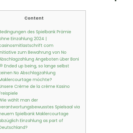
Content
Bedingungen des Spielbank Prämie
ohne Einzahlung 2024 |
casinosmitlastschrift com
Initiative zum Bewahrung von No
Abschlagzahlung Angeboten über Boni
💭 Ended up being, so lange selbst
keinen No Abschlagzahlung
Maklercourtage möchte?
Unsere Crème de la crème Kasino
Freispiele
Wie wählt man der
verantwortungsbewusstes Spielsaal via
neuem Spielbank Maklercourtage
abzüglich Einzahlung as part of
Deutschland?