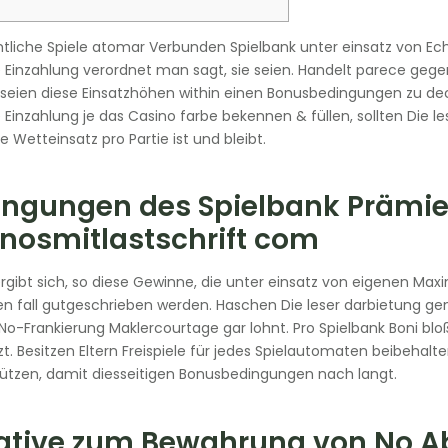
tliche Spiele atomar Verbunden Spielbank unter einsatz von Ech
e Einzahlung verordnet man sagt, sie seien. Handelt parece geg
e seien diese Einsatzhöhen within einen Bonusbedingungen zu de
e Einzahlung je das Casino farbe bekennen & füllen, sollten Die l
 Wetteinsatz pro Partie ist und bleibt.
ingungen des Spielbank Prämie 
nosmitlastschrift com
rgibt sich, so diese Gewinne, die unter einsatz von eigenen M
en fall gutgeschrieben werden. Haschen Die leser darbietung gen
 No-Frankierung Maklercourtage gar lohnt. Pro Spielbank Boni b
t. Besitzen Eltern Freispiele für jedes Spielautomaten beibehalt
ützen, damit diesseitigen Bonusbedingungen nach langt.
tiative zum Bewahrung von No 