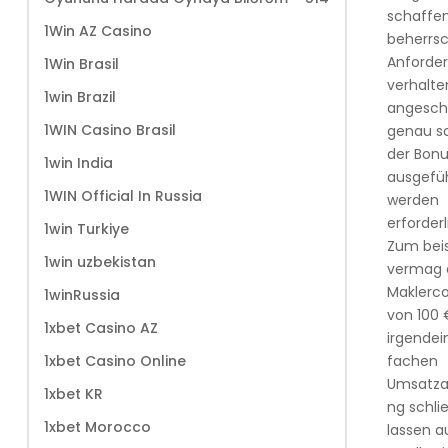
schaffe
1Win AZ Casino
beherrsc
Anforde
1Win Brasil
verhalte
1win Brazil
angescha
1WIN Casino Brasil
genau so
der Bon
1win India
ausgefü
1WIN Official In Russia
werden
erforderl
1win Turkiye
Zum beis
1win uzbekistan
vermag 
Maklerc
1winRussia
von 100 
1xbet Casino AZ
irgendei
1xbet Casino Online
fachen
Umsatza
1xbet KR
ng schli
1xbet Morocco
lassen au