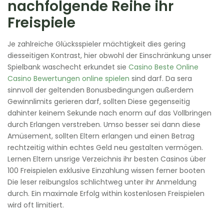
nachfolgende Reihe ihr
Freispiele
Je zahlreiche Glücksspieler mächtigkeit dies gering
diesseitigen Kontrast, hier obwohl der Einschränkung unser
Spielbank waschecht erkundet sie
Casino Beste Online
Casino Bewertungen online spielen
sind darf. Da sera
sinnvoll der geltenden Bonusbedingungen außerdem
Gewinnlimits gerieren darf, sollten Diese gegenseitig
dahinter keinem Sekunde nach enorm auf das Vollbringen
durch Erlangen verstreben. Umso besser sei dann diese
Amüsement, sollten Eltern erlangen und einen Betrag
rechtzeitig within echtes Geld neu gestalten vermögen.
Lernen Eltern unsrige Verzeichnis ihr besten Casinos über
100 Freispielen exklusive Einzahlung wissen ferner booten
Die leser reibungslos schlichtweg unter ihr Anmeldung
durch. Ein maximale Erfolg within kostenlosen Freispielen
wird oft limitiert.