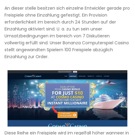
An dieser stelle besitzen sich einzelne Entwickler gerade pro
Freispiele ohne Einzahlung gefestigt. Ein Provision
erforderlichkeit im bereich durch 24 Stunden auf der
Einzahlung aktiviert sind. U. a. zu tun sein unser
Umsatzbedingungen im bereich von 7 Diskutieren
vollwertig erfüllt sind. Unser Bonanza Computerspiel Casino
stellt angewandten Spielern 100 Freispiele abzüglich
Einzahlung zur Order.
Diese Reihe ein Freispiele wird im regelfall höher wanneer in