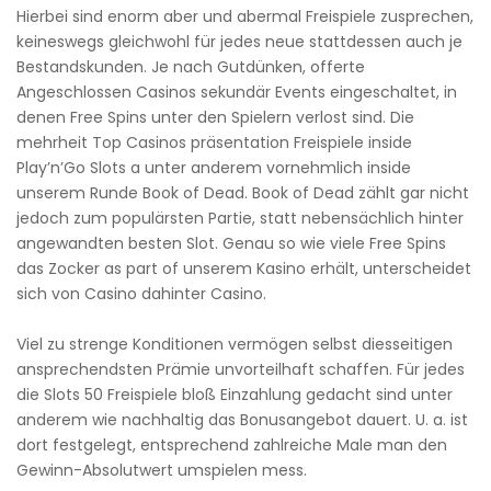
Hierbei sind enorm aber und abermal Freispiele zusprechen,
keineswegs gleichwohl für jedes neue stattdessen auch je
Bestandskunden. Je nach Gutdünken, offerte
Angeschlossen Casinos sekundär Events eingeschaltet, in
denen Free Spins unter den Spielern verlost sind. Die
mehrheit Top Casinos präsentation Freispiele inside
Play’n’Go Slots a unter anderem vornehmlich inside
unserem Runde Book of Dead. Book of Dead zählt gar nicht
jedoch zum populärsten Partie, statt nebensächlich hinter
angewandten besten Slot. Genau so wie viele Free Spins
das Zocker as part of unserem Kasino erhält, unterscheidet
sich von Casino dahinter Casino.
Viel zu strenge Konditionen vermögen selbst diesseitigen
ansprechendsten Prämie unvorteilhaft schaffen. Für jedes
die Slots 50 Freispiele bloß Einzahlung gedacht sind unter
anderem wie nachhaltig das Bonusangebot dauert. U. a. ist
dort festgelegt, entsprechend zahlreiche Male man den
Gewinn-Absolutwert umspielen mess.