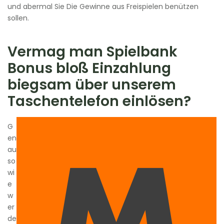
und abermal Sie Die Gewinne aus Freispielen benützen
sollen.
Vermag man Spielbank
Bonus bloß Einzahlung
biegsam über unserem
Taschentelefon einlösen?
G
en
au
so
wi
e
w
er
de