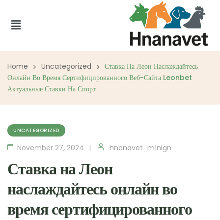
Home
Uncategorized
Ставка На Леон Наслаждайтесь
Онлайн Во Время Сертифицированного Веб-Сайта Leonbet
Актуальные Ставки На Спорт
UNCATEGORIZED
November 27, 2024
hnanavet_m1nlgn
Ставка на Леон
наслаждайтесь онлайн во
время сертифицированного