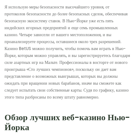
Я использую меры безопасности высочайшего уровня, от
протоколов безопасности до более безопасных сделок, обеспечивая
безопасную экосистему ставок. В Нью-Йорке уже есть пять
индийских игорных предприятий и еще семь промышленных
казино. Четыре зависели от вашего местоположения, и вы
проанализируете процессы, оставшиеся около трех разрешений.
Казино BetUS можно получить, чтобы помочь вам играть в Нью-
Йорке, которым можно управлять, и вы зарегистрируетесь благодаря
силе азартных игр на Мальте. Профессионалы в восторге от нового
проигрыша «Сто лучших чемпионов», поскольку он дает вам
представление о возможных выигрышах, которых вы должны
ожидать при вращении новых барабанов, иначе вы сможете как
следует испытать свои собственные карты. Судя по графику, казино
этого типа разбросаны по всему штату равномерно.
Обзор лучших веб-казино Нью-
Йорка