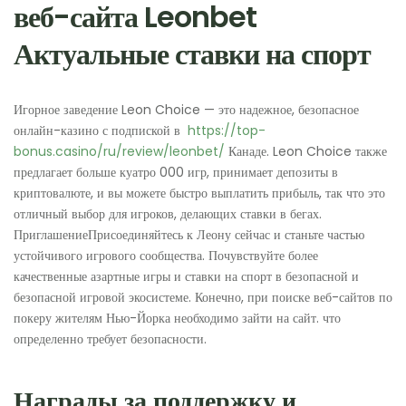
веб-сайта Leonbet
Актуальные ставки на спорт
Игорное заведение Leon Choice — это надежное, безопасное
онлайн-казино с подпиской в ​​
https://top-
bonus.casino/ru/review/leonbet/
Канаде. Leon Choice также
предлагает больше куатро 000 игр, принимает депозиты в
криптовалюте, и вы можете быстро выплатить прибыль, так что это
отличный выбор для игроков, делающих ставки в бегах.
ПриглашениеПрисоединяйтесь к Леону сейчас и станьте частью
устойчивого игрового сообщества.
Почувствуйте более
качественные азартные игры и ставки на спорт в безопасной и
безопасной игровой экосистеме. Конечно, при поиске веб-сайтов по
покеру жителям Нью-Йорка необходимо зайти на сайт. что
определенно требует безопасности.
Награды за поддержку и