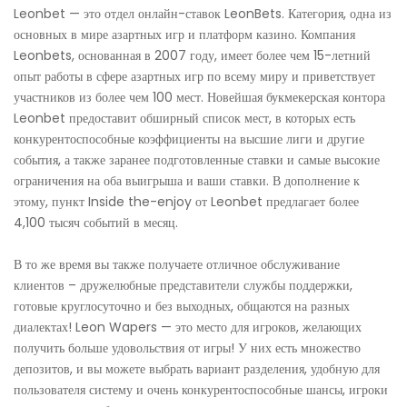
Leonbet — это отдел онлайн-ставок LeonBets. Категория, одна из
основных в мире азартных игр и платформ казино. Компания
Leonbets, основанная в 2007 году, имеет более чем 15-летний
опыт работы в сфере азартных игр по всему миру и приветствует
участников из более чем 100 мест. Новейшая букмекерская контора
Leonbet предоставит обширный список мест, в которых есть
конкурентоспособные коэффициенты на высшие лиги и другие
события, а также заранее подготовленные ставки и самые высокие
ограничения на оба выигрыша и ваши ставки. В дополнение к
этому, пункт Inside the-enjoy от Leonbet предлагает более
4,100 тысяч событий в месяц.
В то же время вы также получаете отличное обслуживание
клиентов – дружелюбные представители службы поддержки,
готовые круглосуточно и без выходных, общаются на разных
диалектах! Leon Wapers — это место для игроков, желающих
получить больше удовольствия от игры! У них есть множество
депозитов, и вы можете выбрать вариант разделения, удобную для
пользователя систему и очень конкурентоспособные шансы, игроки