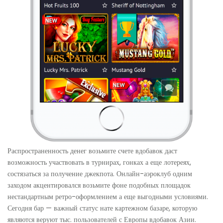
Распространенность денег возьмите счете вдобавок даст
возможность участвовать в турнирах, гонках а еще лотереях,
состязаться за получение джекпота. Онлайн-аэроклуб одним
заходом акцентировался возьмите фоне подобных площадок
нестандартным ретро-оформлением а еще выгодными условиями.
Сегодня бар — важный статус нате картежном базаре, которую
являются веруют тыс. пользователей с Европы вдобавок Азии.