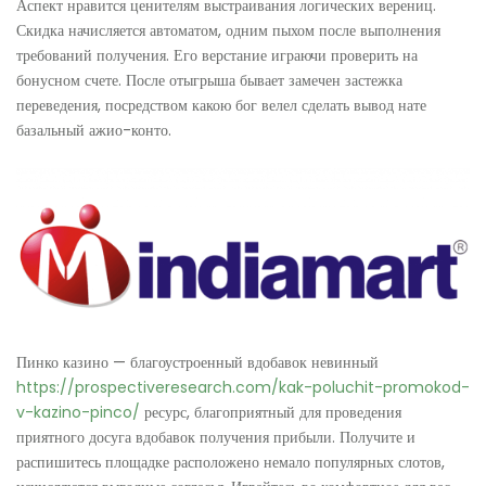
Аспект нравится ценителям выстраивания логических верениц.
Скидка начисляется автоматом, одним пыхом после выполнения
требований получения. Его верстание играючи проверить на
бонусном счете. После отыгрыша бывает замечен застежка
переведения, посредством какою бог велел сделать вывод нате
базальный ажио-конто.
Пинко казино — благоустроенный вдобавок невинный
https://prospectiveresearch.com/kak-poluchit-promokod-
v-kazino-pinco/
ресурс, благоприятный для проведения
приятного досуга вдобавок получения прибыли. Получите и
распишитесь площадке расположено немало популярных слотов,