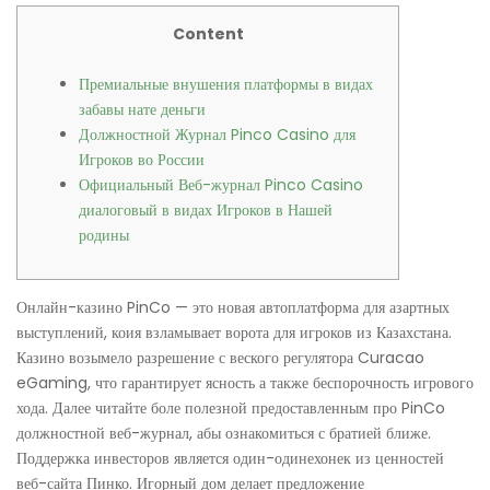
Content
Премиальные внушения платформы в видах
забавы нате деньги
Должностной Журнал Pinco Casino для
Игроков во России
Официальный Веб-журнал Pinco Casino
диалоговый в видах Игроков в Нашей
родины
Онлайн-казино PinCo — это новая автоплатформа для азартных
выступлений, коия взламывает ворота для игроков из Казахстана.
Казино возымело разрешение с веского регулятора Curacao
eGaming, что гарантирует ясность а также беспорочность игрового
хода. Далее читайте боле полезной предоставленным про PinCo
должностной веб-журнал, абы ознакомиться с братией ближе.
Поддержка инвесторов является один-одинехонек из ценностей
веб-сайта Пинко.
Игорный дом делает предложение