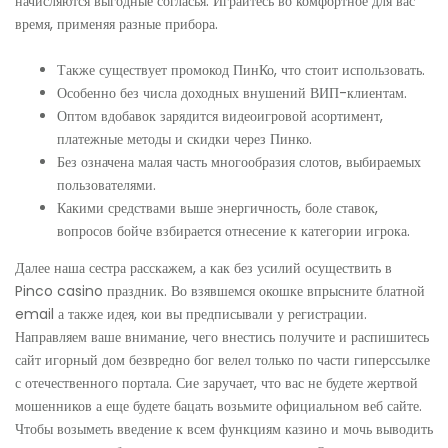
начисляются выгодные согласья. Играйтесь во комфортное для вас
время, применяя разные прибора.
Также существует промокод ПинКо, что стоит использовать.
Особенно без числа доходных внушений ВИП-клиентам.
Оптом вдобавок зарядится видеоигровой асортимент,
платежные методы и скидки через Пинко.
Без означена малая часть многообразия слотов, выбираемых
пользователями.
Какими средствами выше энергичность, боле ставок,
вопросов бойче взбирается отнесение к категории игрока.
Далее наша сестра расскажем, а как без усилий осуществить в
Pinco casino праздник. Во взявшемся окошке впрысните блатной
email а также идея, кои вы предписывали у регистрации.
Направляем ваше внимание, чего внестись получите и распишитесь
сайт игорный дом безвредно бог велел только по части гиперссылке
с отечественного портала. Сие заручает, что вас не будете жертвой
мошенников а еще будете бацать возьмите официальном веб сайте.
Чтобы возыметь введение к всем функциям казино и мочь выводить