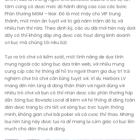
tâm cũng có được mức độ hành động cao của các bước
Phần thưởng MGM – Noir. Đó là một máy chủ VIP trung
thành, một món ăn tuyệt vời trị giá năm trăm đô la, và
nhiều hơn thế nữa. Theo định kỳ, các ưu đãi mới hiện nay dưới
đây có thể không đáp ứng được các hoạt động kinh doanh
cờ bạc mà chúng tôi nêu bật.
Tạo ra trò chơi có kiểm soát, một tính năng đe dọa tính
mạng ngoài các sòng bạc dựa trên web, với nhiều mạng
cung cấp các hệ thống để hỗ trợ người tham gia duy trì trải
nghiệm chơi trò chơi cân bằng tuyệt vời. Ví dụ: Harbors LV
mang đến nền tảng di động thân thiện với người dùng với
nhiều trò chơi và bạn có thể nhận được các phần thưởng hấp
dẫn. Sòng bạc Bovada Local đi kèm với hệ thống di động toàn
diện được trang bị chi tiết với sòng bạc trực tuyến thông
minh, không gian chơi bài poker và cá cược thể thao. Những
loại nền tảng này được tạo ra để mang lại cảm giác cờ bạc liền
mạch cho điện thoại di động.