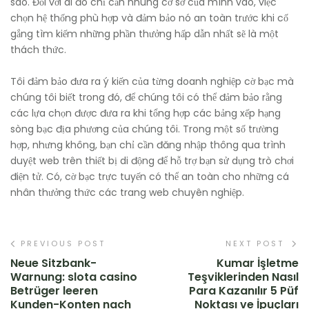
sao. Đối với ai đó chỉ cần nhúng cơ sở của mình vào, việc
chọn hệ thống phù hợp và đảm bảo nó an toàn trước khi cố
gắng tìm kiếm những phần thưởng hấp dẫn nhất sẽ là một
thách thức.
Tôi đảm bảo đưa ra ý kiến ​​​​của từng doanh nghiệp cờ bạc mà
chúng tôi biết trong đó, để chúng tôi có thể đảm bảo rằng
các lựa chọn được đưa ra khi tổng hợp các bảng xếp hạng
sòng bạc địa phương của chúng tôi. Trong một số trường
hợp, nhưng không, bạn chỉ cần đăng nhập thông qua trình
duyệt web trên thiết bị di động để hỗ trợ bạn sử dụng trò chơi
điện tử. Có, cờ bạc trực tuyến có thể an toàn cho những cá
nhân thưởng thức các trang web chuyên nghiệp.
PREVIOUS POST
NEXT POST
Neue Sitzbank-
Kumar İşletme
Warnung: slota casino
Teşviklerinden Nasıl
Betrüger leeren
Para Kazanılır 5 Püf
Kunden-Konten nach
Noktası ve İpuçları