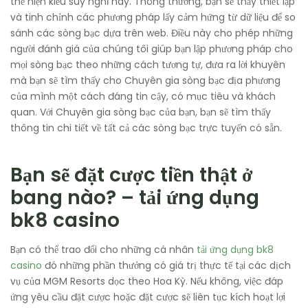
thể hiện kiểu suy nghĩ này. Thông thường, bạn sẽ thấy thiết lập
và tinh chỉnh các phương pháp lấy cảm hứng từ dữ liệu để so
sánh các sòng bạc dựa trên web.
Điều này cho phép những
người đánh giá của chúng tôi giúp bạn lập phương pháp cho
mọi sòng bạc theo những cách tương tự, đưa ra lời khuyên
mà bạn sẽ tìm thấy cho Chuyên gia sòng bạc địa phương
của mình một cách đáng tin cậy, có mục tiêu và khách
quan. Với Chuyên gia sòng bạc của bạn, bạn sẽ tìm thấy
thông tin chi tiết về tất cả các sòng bạc trực tuyến có sẵn.
Bạn sẽ đặt cược tiền thật ở
bang nào? – tải ứng dụng
bk8 casino
Bạn có thể trao đổi cho những cá nhân
tải ứng dụng bk8
casino
đó những phần thưởng có giá trị thực tế tại các dịch
vụ của MGM Resorts dọc theo Hoa Kỳ. Nếu không, việc đáp
ứng yêu cầu đặt cược hoặc đặt cược sẽ liên tục kích hoạt lợi