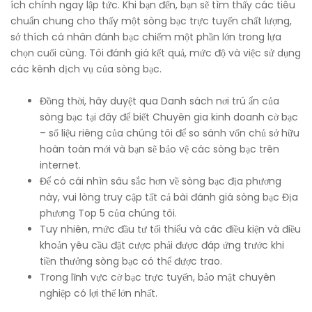
ích chính ngay lập tức. Khi bạn đến, bạn sẽ tìm thấy các tiêu
chuẩn chung cho thấy một sòng bạc trực tuyến chất lượng,
sở thích cá nhân đánh bạc chiếm một phần lớn trong lựa
chọn cuối cùng. Tôi đánh giá kết quả, mức độ và việc sử dụng
các kênh dịch vụ của sòng bạc.
Đồng thời, hãy duyệt qua Danh sách nơi trú ẩn của
sòng bạc tại đây để biết Chuyên gia kinh doanh cờ bạc
– số liệu riêng của chúng tôi để so sánh vốn chủ sở hữu
hoàn toàn mới và bạn sẽ bảo vệ các sòng bạc trên
internet.
Để có cái nhìn sâu sắc hơn về sòng bạc địa phương
này, vui lòng truy cập tất cả bài đánh giá sòng bạc Địa
phương Top 5 của chúng tôi.
Tuy nhiên, mức đầu tư tối thiểu và các điều kiện và điều
khoản yêu cầu đặt cược phải được đáp ứng trước khi
tiền thưởng sòng bạc có thể được trao.
Trong lĩnh vực cờ bạc trực tuyến, bảo mật chuyên
nghiệp có lợi thế lớn nhất.