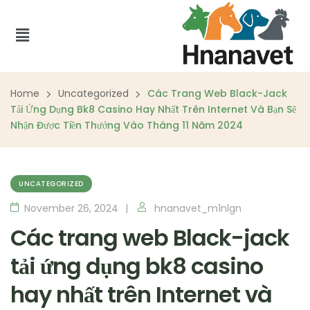
Home
Uncategorized
Các Trang Web Black-Jack
Tải Ứng Dụng Bk8 Casino Hay Nhất Trên Internet Và Bạn Sẽ
Nhận Được Tiền Thưởng Vào Tháng 11 Năm 2024
UNCATEGORIZED
November 26, 2024
hnanavet_m1nlgn
Các trang web Black-jack
tải ứng dụng bk8 casino
hay nhất trên Internet và