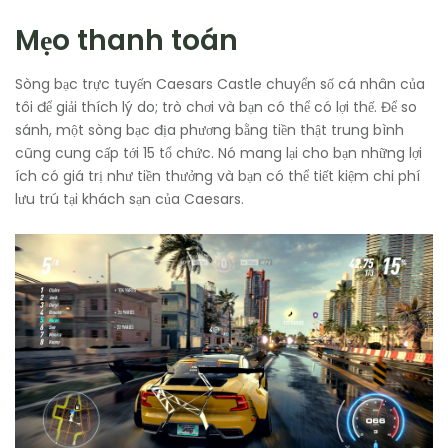
Mẹo thanh toán
Sòng bạc trực tuyến Caesars Castle chuyển số cá nhân của
tôi để giải thích lý do; trò chơi và bạn có thể có lợi thế. Để so
sánh, một sòng bạc địa phương bằng tiền thật trung bình
cũng cung cấp tới 15 tổ chức. Nó mang lại cho bạn những lợi
ích có giá trị như tiền thưởng và bạn có thể tiết kiệm chi phí
lưu trú tại khách sạn của Caesars.