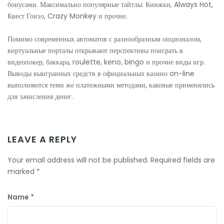
бонусами. Максимально популярные тайтлы: Книжки, Always Hot,
Квест Гонзо, Crazy Monkey и прочие.
Помимо современных автоматов с разнообразным опционалом,
виртуальные порталы открывают перспективы поиграть в
видеопокер, баккара, roulette, keno, bingo и прочие виды игр.
Выводы выигранных средств в официальных казино on-line
выполняются теми же платежными методами, каковые применялись
для зачисления денег.
LEAVE A REPLY
Your email address will not be published.
Required fields are
marked
*
Name
*