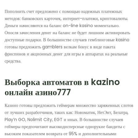
Пополнить счет предложено с помощью надежных платежных
методов: банковских карточек, интернет-платежи, криптовалюты.
Деньги начисляются на баланс on-line kasino моментально.
Опосля зачисления денег на баланс не будет лишним активировать
доступные подарки. В большинстве случаев гемблинговые kasino
готовы предложить gamblers велкам бонус в виде пакета
фриспинов и акционных денег для игры в аппаратах на реальные
средства.
Выборка автоматов в kazino
онлайн азино777
Казино готовы предложить геймерам множество заряженных слотов
от лучших разработчиков, таких как: Новоматик, НетЭнт, Белатра,
Play’n GO, Nolimit City, EGT и иных. В большинстве случаев
геймеры предпочитают высокодисперсные однорукие бандиты с
высоким показателем возврата от 95% и дополнительными