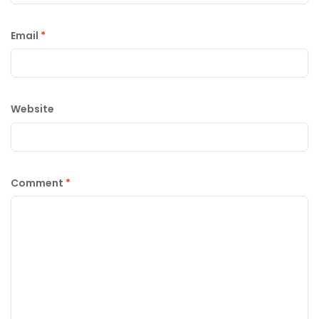
Email
*
Website
Comment
*