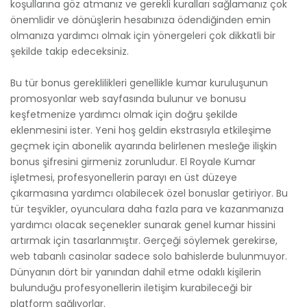
koşullarına göz atmanız ve gerekli kuralları sağlamanız çok
önemlidir ve dönüşlerin hesabınıza ödendiğinden emin
olmanıza yardımcı olmak için yönergeleri çok dikkatli bir
şekilde takip edeceksiniz.
Bu tür bonus gereklilikleri genellikle kumar kuruluşunun
promosyonlar web sayfasında bulunur ve bonusu
keşfetmenize yardımcı olmak için doğru şekilde
eklenmesini ister. Yeni hoş geldin ekstrasıyla etkileşime
geçmek için abonelik ayarında belirlenen mesleğe ilişkin
bonus şifresini girmeniz zorunludur. El Royale Kumar
işletmesi, profesyonellerin parayı en üst düzeye
çıkarmasına yardımcı olabilecek özel bonuslar getiriyor. Bu
tür teşvikler, oyunculara daha fazla para ve kazanmanıza
yardımcı olacak seçenekler sunarak genel kumar hissini
artırmak için tasarlanmıştır. Gerçeği söylemek gerekirse,
web tabanlı casinolar sadece solo bahislerde bulunmuyor.
Dünyanın dört bir yanından dahil etme odaklı kişilerin
bulunduğu profesyonellerin iletişim kurabileceği bir
platform sağlıyorlar.