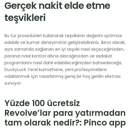
Gerçek nakit elde etme
teşvikleri
Bu tür prosedürleri kullanarak teşviklerin değerini optimize
edebilir ve kumar deneyiminizi geliştirebilirsiniz. İkinci olarak,
aynı zamanda sağlanan en iyi teşviki nasıl seçeceğinizden,
paranızı nasıl kontrol altına alacağınızdan ve sadakat
programlarını nasıl dahil edebileceğinizden bahsedeceğiz.
DuckyLuck Yerel kumarhane, yeni profesyonellere
odaklanmak için tasarlanmış geniş bir hoş geldin ekstrası
sunuyor.
Yüzde 100 ücretsiz
Revolve’lar para yatırmadan
tam olarak nedir?: Pinco app