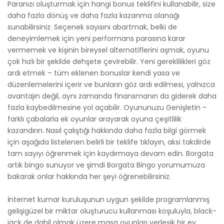
Paranızı oluşturmak için hangi bonus teklifini kullanabilir, size
daha fazla dönüş ve daha fazla kazanma olanağı
sunabilirsiniz. Seçenek sayısını abartmak, belki de
deneyimlemek için yeni performans parasına karar
vermemek ve kişinin bireysel alternatiflerini aşmak, oyunu
çok hızlı bir şekilde dehşete çevirebilir. Yeni gereklilikleri göz
ardı etmek – tüm eklenen bonuslar kendi yasa ve
düzenlemelerini içerir ve bunların göz ardı edilmesi, yalnızca
avantajın değil, aynı zamanda finansmanın da giderek daha
fazla kaybedilmesine yol açabilir. Oyununuzu Genişletin –
farklı çabalarla ek oyunlar arayarak oyuna çeşitlilik
kazandırın. Nasıl çalıştığı hakkında daha fazla bilgi görmek
için aşağıda listelenen belirli bir teklife tıklayın, aksi takdirde
tam sayıyı öğrenmek için kaydırmaya devam edin. Borgata
artık bingo sunuyor ve şimdi Borgata Bingo yorumumuza
bakarak onlar hakkında her şeyi öğrenebilirsiniz.
İnternet kumar kuruluşunun uygun şekilde programlanmış
gelişigüzel bir miktar oluşturucu kullanması koşuluyla, black-
jack de dahil olmak üzere masa oyunları yerleşik bir ev