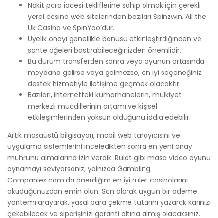
Nakit para iadesi tekliflerine sahip olmak için gerekli
yerel casino web sitelerinden bazıları Spinzwin, All the
Uk Casino ve SpinYoo’dur.
Üyelik onayı genellikle bonusu etkinleştirdiğinden ve
sahte öğeleri bastırabileceğinizden önemlidir.
Bu durum transferden sonra veya oyunun ortasında
meydana gelirse veya gelmezse, en iyi seçeneğiniz
destek hizmetiyle iletişime geçmek olacaktır.
Bazıları, internetteki kumarhanelerin, mülkiyet
merkezli muadillerinin ortamı ve kişisel
etkileşimlerinden yoksun olduğunu iddia edebilir.
Artık masaüstü bilgisayarı, mobil web tarayıcısını ve
uygulama sistemlerini inceledikten sonra en yeni onay
mührünü almalarına izin verdik. Rulet gibi masa video oyunu
oynamayı seviyorsanız, yalnızca Gambling
Companies.com’da önerdiğim en iyi rulet casinolarını
okuduğunuzdan emin olun. Son olarak uygun bir ödeme
yöntemi arayarak, yasal para çekme tutarını yazarak karınızı
çekebilecek ve siparişinizi garanti altına almış olacaksınız.