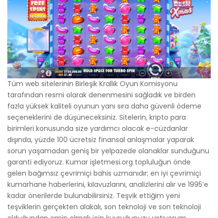
Tüm web sitelerinin Birleşik Krallık Oyun Komisyonu
tarafından resmi olarak denenmesini sağladık ve birden
fazla yüksek kaliteli oyunun yanı sıra daha güvenli ödeme
seçeneklerini de düşüneceksiniz. Sitelerin, kripto para
birimleri konusunda size yardımcı olacak e-cüzdanlar
dışında, yüzde 100 ücretsiz finansal anlaşmalar yaparak
sorun yaşamadan geniş bir yelpazede olanaklar sunduğunu
garanti ediyoruz. Kumar işletmesi.org topluluğun önde
gelen bağımsız çevrimiçi bahis uzmanıdır; en iyi çevrimiçi
kumarhane haberlerini, kılavuzlarını, analizlerini alır ve 1995’e
kadar önerilerde bulunabilirsiniz. Teşvik ettiğim yeni
teşviklerin gerçekten alakalı, son teknoloji ve son teknoloji
olduğundan emin olmak için kuyruğunuzu yırtıyorum.