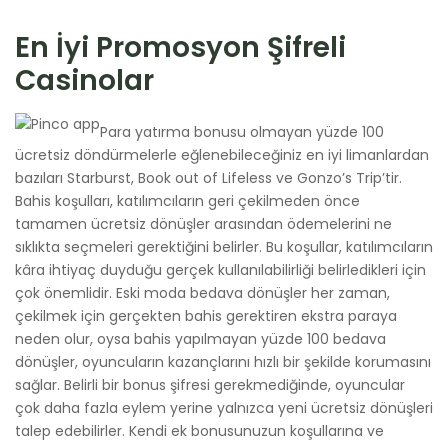
En İyi Promosyon Şifreli
Casinolar
Para yatırma bonusu olmayan yüzde 100
ücretsiz döndürmelerle eğlenebileceğiniz en iyi limanlardan
bazıları Starburst, Book out of Lifeless ve Gonzo’s Trip’tir.
Bahis koşulları, katılımcıların geri çekilmeden önce
tamamen ücretsiz dönüşler arasından ödemelerini ne
sıklıkta seçmeleri gerektiğini belirler. Bu koşullar, katılımcıların
kâra ihtiyaç duyduğu gerçek kullanılabilirliği belirledikleri için
çok önemlidir. Eski moda bedava dönüşler her zaman,
çekilmek için gerçekten bahis gerektiren ekstra paraya
neden olur, oysa bahis yapılmayan yüzde 100 bedava
dönüşler, oyuncuların kazançlarını hızlı bir şekilde korumasını
sağlar. Belirli bir bonus şifresi gerekmediğinde, oyuncular
çok daha fazla eylem yerine yalnızca yeni ücretsiz dönüşleri
talep edebilirler. Kendi ek bonusunuzun koşullarına ve