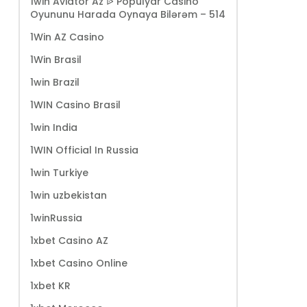
1win Aviator Az ᐉ Populyar Casino
Oyununu Harada Oynaya Bilərəm – 514
1Win AZ Casino
1Win Brasil
1win Brazil
1WIN Casino Brasil
1win India
1WIN Official In Russia
1win Turkiye
1win uzbekistan
1winRussia
1xbet Casino AZ
1xbet Casino Online
1xbet KR