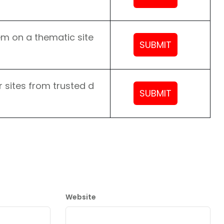
em on a thematic site
SUBMIT
 sites from trusted d
SUBMIT
Website