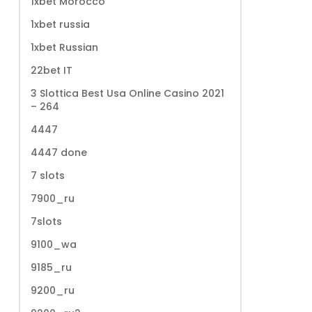
1xbet Morocco
1xbet russia
1xbet Russian
22bet IT
3 Slottica Best Usa Online Casino 2021
– 264
4447
4447 done
7 slots
7900_ru
7slots
9100_wa
9185_ru
9200_ru