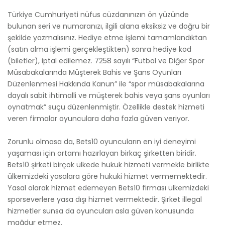
Türkiye Cumhuriyeti nüfus cüzdanınızın ön yüzünde
bulunan seri ve numaranızı, ilgili alana eksiksiz ve doğru bir
şekilde yazmalısınız. Hediye etme işlemi tamamlandıktan
(satın alma işlemi gerçekleştikten) sonra hediye kod
(biletler), iptal edilemez. 7258 sayılı “Futbol ve Diğer Spor
Müsabakalarında Müşterek Bahis ve Şans Oyunları
Düzenlenmesi Hakkında Kanun” ile “spor müsabakalarına
dayalı sabit ihtimalli ve müşterek bahis veya şans oyunları
oynatmak” suçu düzenlenmiştir. Özellikle destek hizmeti
veren firmalar oyunculara daha fazla güven veriyor.
Zorunlu olmasa da, Bets10 oyuncuların en iyi deneyimi
yaşaması için ortamı hazırlayan birkaç şirketten biridir.
Bets10 şirketi birçok ülkede hukuk hizmeti vermekle birlikte
ülkemizdeki yasalara göre hukuki hizmet vermemektedir.
Yasal olarak hizmet edemeyen Bets10 firması ülkemizdeki
sporseverlere yasa dışı hizmet vermektedir. Şirket illegal
hizmetler sunsa da oyuncuları asla güven konusunda
mağdur etmez.