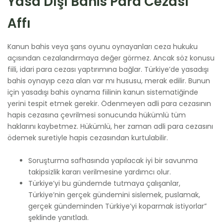
Yasa Dışı Bahis Para Cezası
Affı
Kanun bahis veya şans oyunu oynayanları ceza hukuku
açısından cezalandırmaya değer görmez. Ancak söz konusu
fiili, idari para cezası yaptırımına bağlar. Türkiye’de yasadışı
bahis oynayıp ceza alan var mı hususu, merak edilir. Bunun
için yasadışı bahis oynama fiilinin kanun sistematiğinde
yerini tespit etmek gerekir. Ödenmeyen adli para cezasının
hapis cezasına çevrilmesi sonucunda hükümlü tüm
haklarını kaybetmez. Hükümlü, her zaman adli para cezasını
ödemek suretiyle hapis cezasından kurtulabilir.
Soruşturma safhasında yapılacak iyi bir savunma
takipsizlik kararı verilmesine yardımcı olur.
Türkiye’yi bu gündemde tutmaya çalışanlar,
Türkiye’nin gerçek gündemini sislemek, puslamak,
gerçek gündeminden Türkiye’yi koparmak istiyorlar”
şeklinde yanıtladı.