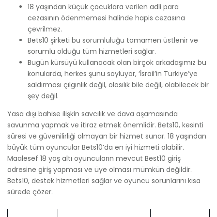
18 yaşından küçük çocuklara verilen adli para
cezasının ödenmemesi halinde hapis cezasına
çevrilmez.
Bets10 şirketi bu sorumluluğu tamamen üstlenir ve
sorumlu olduğu tüm hizmetleri sağlar.
Bugün kürsüyü kullanacak olan birçok arkadaşımız bu
konularda, herkes şunu söylüyor, ‘İsrail’in Türkiye’ye
saldırması çılgınlık değil, olasılık bile değil, olabilecek bir
şey değil.
Yasa dışı bahise ilişkin savcılık ve dava aşamasında
savunma yapmak ve itiraz etmek önemlidir. Bets10, kesinti
süresi ve güvenilirliği olmayan bir hizmet sunar. 18 yaşından
büyük tüm oyuncular Bets10’da en iyi hizmeti alabilir.
Maalesef 18 yaş altı oyuncuların mevcut Best10 giriş
adresine giriş yapması ve üye olması mümkün değildir.
Bets10, destek hizmetleri sağlar ve oyuncu sorunlarını kısa
sürede çözer.