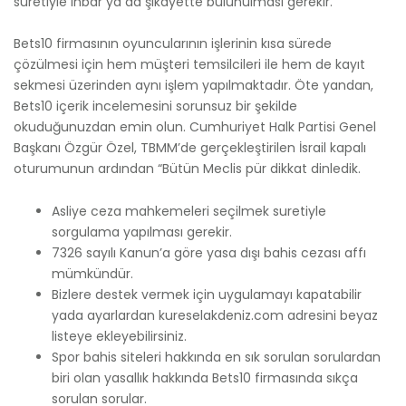
suretiyle ihbar ya da şikayette bulunulması gerekir.
Bets10 firmasının oyuncularının işlerinin kısa sürede
çözülmesi için hem müşteri temsilcileri ile hem de kayıt
sekmesi üzerinden aynı işlem yapılmaktadır. Öte yandan,
Bets10 içerik incelemesini sorunsuz bir şekilde
okuduğunuzdan emin olun. Cumhuriyet Halk Partisi Genel
Başkanı Özgür Özel, TBMM’de gerçekleştirilen İsrail kapalı
oturumunun ardından “Bütün Meclis pür dikkat dinledik.
Asliye ceza mahkemeleri seçilmek suretiyle
sorgulama yapılması gerekir.
7326 sayılı Kanun’a göre yasa dışı bahis cezası affı
mümkündür.
Bizlere destek vermek için uygulamayı kapatabilir
yada ayarlardan kureselakdeniz.com adresini beyaz
listeye ekleyebilirsiniz.
Spor bahis siteleri hakkında en sık sorulan sorulardan
biri olan yasallık hakkında Bets10 firmasında sıkça
sorulan sorular.