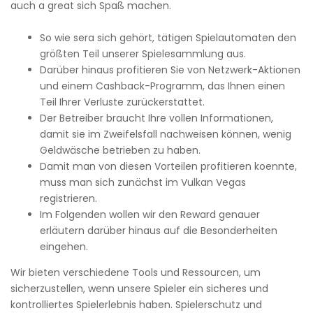
auch a great sich Spaß machen.
So wie sera sich gehört, tätigen Spielautomaten den
größten Teil unserer Spielesammlung aus.
Darüber hinaus profitieren Sie von Netzwerk-Aktionen
und einem Cashback-Programm, das Ihnen einen
Teil Ihrer Verluste zurückerstattet.
Der Betreiber braucht Ihre vollen Informationen,
damit sie im Zweifelsfall nachweisen können, wenig
Geldwäsche betrieben zu haben.
Damit man von diesen Vorteilen profitieren koennte,
muss man sich zunächst im Vulkan Vegas
registrieren.
Im Folgenden wollen wir den Reward genauer
erläutern darüber hinaus auf die Besonderheiten
eingehen.
Wir bieten verschiedene Tools und Ressourcen, um
sicherzustellen, wenn unsere Spieler ein sicheres und
kontrolliertes Spielerlebnis haben. Spielerschutz und