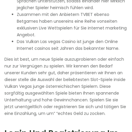
Sprachen unterstützen, sodass einander hier wirklich
jeglicher Spieler heimisch fühlen wird.
Zusammen mit den Anbietern TVBET ebenso
Betgames haben unsereins eine Reihe vonseiten
exklusiven Live Wettspielen für Sie internet marketing
Angebot.
Das Vulkan Las vegas Casino ist junge den Online
Internet casinos seit Jahren das bekannter Name.
Dies ist best, um neue Spiele auszuprobieren oder einfach
nur zur Vergnügen zu spielen. Wir kennen den Bedarf
unserer Kunden sehr gut, daher präsentieren wir Ihnen an
dieser stelle die Auswahl der beliebtesten Slot-Spiele inside
Vulkan Vegas junge österreichischen Spielern. Diese
sorgfältig ausgewählten Spiele bieten Ihnen spannende
Unterhaltung und hohe Gewinnchancen. Spielen Sie sie
jetzt unentgeltlich oder registrieren Sie sich und tätigen Sie
eine Einzahlung, um um” “echtes Geld zu zocken.