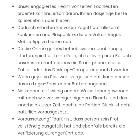
Unser engagiertes Team vonseiten Fachleuten
arbeitet kontinuierlich daran, Ihnen dasjenige beste
Spielerlebnis über bieten.
Dadurch erhalten Sie vollen Zugriff auf allesamt
Funktionen und Pluspunkte, die die Vulkan Vegas
Mobile App zu bieten cap.
Da die Online games betriebssystemunabhängig
starten, spielt es keine Rolle, ob für living area Besuch
unseres Internet casinos ein Smartphone, dieses
Tablet oder das Desktop-Computer genutzt werden.
Wenn guy sein Passwort vergessen hat, kann person
das im Login-Fenster per Button angeben.
Sie können auf wenig andere Weise lieber gewinnen
mit nach wie vor weniger eigenem Einsatz, und das
innerhalb kurzer Zeit, noch eine Portion Glück ist echt
natürlich vorausgesetzt.
Voraussetzung” “dafür ist, dass person sein Profil
vollständig ausgefüllt hat und ebenfalls bereits die
Verifizierung durchgeführt cap.