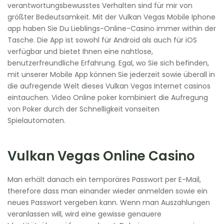
verantwortungsbewusstes Verhalten sind für mir von
größter Bedeutsamkeit. Mit der Vulkan Vegas Mobile Iphone
app haben Sie Du Lieblings-Online-Casino immer within der
Tasche. Die App ist sowohl für Android als auch für iOS
verfügbar und bietet Ihnen eine nahtlose,
benutzerfreundliche Erfahrung. Egal, wo Sie sich befinden,
mit unserer Mobile App können Sie jederzeit sowie überall in
die aufregende Welt dieses Vulkan Vegas Internet casinos
eintauchen. Video Online poker kombiniert die Aufregung
von Poker durch der Schnelligkeit vonseiten
Spielautomaten.
Vulkan Vegas Online Casino
Man erhält danach ein temporäres Passwort per E-Mail,
therefore dass man einander wieder anmelden sowie ein
neues Passwort vergeben kann. Wenn man Auszahlungen
veranlassen will, wird eine gewisse genauere