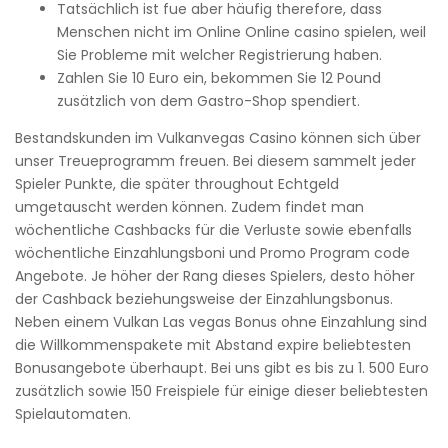
Tatsächlich ist fue aber häufig therefore, dass
Menschen nicht im Online Online casino spielen, weil
Sie Probleme mit welcher Registrierung haben.
Zahlen Sie 10 Euro ein, bekommen Sie 12 Pound
zusätzlich von dem Gastro-Shop spendiert.
Bestandskunden im Vulkanvegas Casino können sich über
unser Treueprogramm freuen. Bei diesem sammelt jeder
Spieler Punkte, die später throughout Echtgeld
umgetauscht werden können. Zudem findet man
wöchentliche Cashbacks für die Verluste sowie ebenfalls
wöchentliche Einzahlungsboni und Promo Program code
Angebote. Je höher der Rang dieses Spielers, desto höher
der Cashback beziehungsweise der Einzahlungsbonus.
Neben einem Vulkan Las vegas Bonus ohne Einzahlung sind
die Willkommenspakete mit Abstand expire beliebtesten
Bonusangebote überhaupt. Bei uns gibt es bis zu 1. 500 Euro
zusätzlich sowie 150 Freispiele für einige dieser beliebtesten
Spielautomaten.