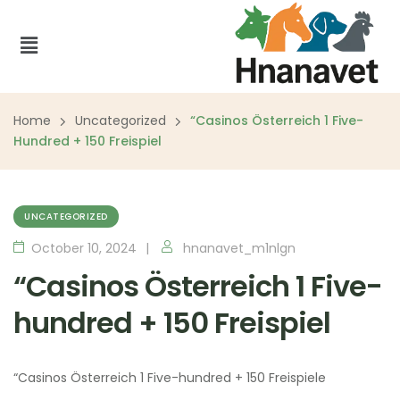
Home
Uncategorized
“Casinos Österreich 1 Five-
Hundred + 150 Freispiel
UNCATEGORIZED
October 10, 2024
hnanavet_m1nlgn
“Casinos Österreich 1 Five-
hundred + 150 Freispiel
“Casinos Österreich 1 Five-hundred + 150 Freispiele