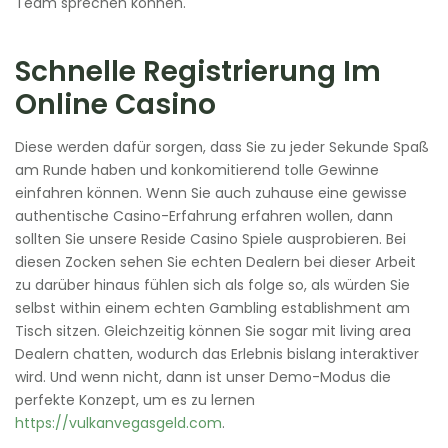
Team sprechen können.
Schnelle Registrierung Im
Online Casino
Diese werden dafür sorgen, dass Sie zu jeder Sekunde Spaß
am Runde haben und konkomitierend tolle Gewinne
einfahren können. Wenn Sie auch zuhause eine gewisse
authentische Casino-Erfahrung erfahren wollen, dann
sollten Sie unsere Reside Casino Spiele ausprobieren. Bei
diesen Zocken sehen Sie echten Dealern bei dieser Arbeit
zu darüber hinaus fühlen sich als folge so, als würden Sie
selbst within einem echten Gambling establishment am
Tisch sitzen. Gleichzeitig können Sie sogar mit living area
Dealern chatten, wodurch das Erlebnis bislang interaktiver
wird. Und wenn nicht, dann ist unser Demo-Modus die
perfekte Konzept, um es zu lernen
https://vulkanvegasgeld.com
.