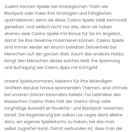
Zudem können Spieler bei strategischen Titeln wie
Blackjack oder Poker ihre Strategien und Fähigkeiten
optimalisieren, wenn sie diese Casino Spiele tidak bermodal
genießen. Und wirklich nicht nur das, denn wir haben
ebenso viele Casino Spiele mit Bonus für Sie im Angebot,
damit Sie ihre Gewinne maximieren können. Casino Spiele
sind immer wieder ein enorm beliebter Zeitvertreib bei
Menschen auf der ganzen Welt. Kaum das anderes Hobby
bringt den Menschen dieses solches Maß the Spannung
und Aufregung wie Casino Apps mit Echtgeld.
Unsere Spielautomaten, bekannt für ihre lebendigen
Grafiken darüber hinaus spannenden Themen, sind oftmals
bei unseren Gästen besonders beliebt. Für Liebhaber des
klassischen Casino-Flairs hält der Gastro-Shop viele
sorgfältige Auswahl an Roulette- und Blackjack-Varianten
bereit. Die Registrierung bei Vulkan Las vegas dient alleine
dazu, ein eigenes Spielerkonto zu haben, bei das man
selbst zugreifen kann. Damit verbunden ist, dass man die