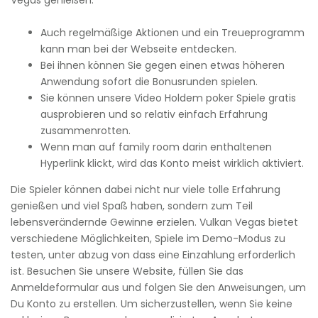
Vegas genießen.
Auch regelmäßige Aktionen und ein Treueprogramm
kann man bei der Webseite entdecken.
Bei ihnen können Sie gegen einen etwas höheren
Anwendung sofort die Bonusrunden spielen.
Sie können unsere Video Holdem poker Spiele gratis
ausprobieren und so relativ einfach Erfahrung
zusammenrotten.
Wenn man auf family room darin enthaltenen
Hyperlink klickt, wird das Konto meist wirklich aktiviert.
Die Spieler können dabei nicht nur viele tolle Erfahrung
genießen und viel Spaß haben, sondern zum Teil
lebensverändernde Gewinne erzielen. Vulkan Vegas bietet
verschiedene Möglichkeiten, Spiele im Demo-Modus zu
testen, unter abzug von dass eine Einzahlung erforderlich
ist. Besuchen Sie unsere Website, füllen Sie das
Anmeldeformular aus und folgen Sie den Anweisungen, um
Du Konto zu erstellen. Um sicherzustellen, wenn Sie keine