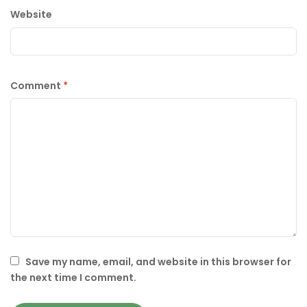
Website
Comment
*
Save my name, email, and website in this browser for
the next time I comment.