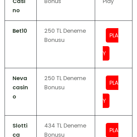
Casi
Bonus
Play
no
Bet10
250 TL Deneme
PLA
Bonusu
Y
Neva
250 TL Deneme
PLA
casin
Bonusu
o
Y
Slotti
434 TL Deneme
PLA
ca
Bonusu