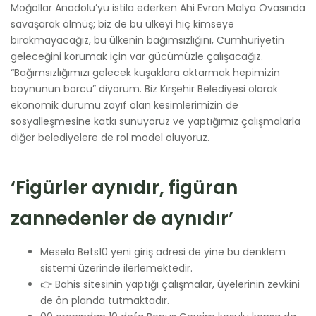
Moğollar Anadolu’yu istila ederken Ahi Evran Malya Ovasında
savaşarak ölmüş; biz de bu ülkeyi hiç kimseye
bırakmayacağız, bu ülkenin bağımsızlığını, Cumhuriyetin
geleceğini korumak için var gücümüzle çalışacağız.
“Bağımsızlığımızı gelecek kuşaklara aktarmak hepimizin
boynunun borcu” diyorum. Biz Kırşehir Belediyesi olarak
ekonomik durumu zayıf olan kesimlerimizin de
sosyalleşmesine katkı sunuyoruz ve yaptığımız çalışmalarla
diğer belediyelere de rol model oluyoruz.
‘Figürler aynıdır, figüran
zannedenler de aynıdır’
Mesela Bets10 yeni giriş adresi de yine bu denklem
sistemi üzerinde ilerlemektedir.
👉 Bahis sitesinin yaptığı çalışmalar, üyelerinin zevkini
de ön planda tutmaktadır.