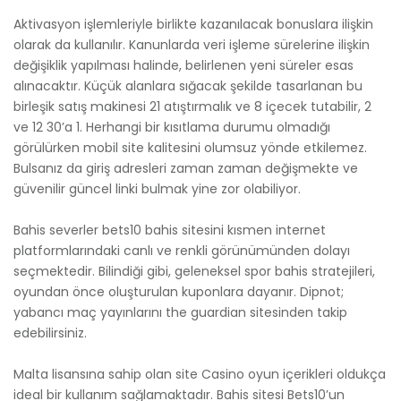
Aktivasyon işlemleriyle birlikte kazanılacak bonuslara ilişkin
olarak da kullanılır. Kanunlarda veri işleme sürelerine ilişkin
değişiklik yapılması halinde, belirlenen yeni süreler esas
alınacaktır. Küçük alanlara sığacak şekilde tasarlanan bu
birleşik satış makinesi 21 atıştırmalık ve 8 içecek tutabilir, 2
ve 12 30’a 1. Herhangi bir kısıtlama durumu olmadığı
görülürken mobil site kalitesini olumsuz yönde etkilemez.
Bulsanız da giriş adresleri zaman zaman değişmekte ve
güvenilir güncel linki bulmak yine zor olabiliyor.
Bahis severler bets10 bahis sitesini kısmen internet
platformlarındaki canlı ve renkli görünümünden dolayı
seçmektedir. Bilindiği gibi, geleneksel spor bahis stratejileri,
oyundan önce oluşturulan kuponlara dayanır. Dipnot;
yabancı maç yayınlarını the guardian sitesinden takip
edebilirsiniz.
Malta lisansına sahip olan site Casino oyun içerikleri oldukça
ideal bir kullanım sağlamaktadır. Bahis sitesi Bets10’un