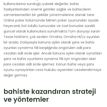
kullanıcılarına sunduğu yüksek değerler, bahis
faaliyetlerinden önemli getiriler sağlar ve bahiscilerin
zamanlarınıetkin bir şekilde yönetmelerine olanak tanır.
Online poker bölümünde bilinen poker oyunundan ziyade
heyecanlı, bol ödüllü turnuvalar ve özel bonuslar sürekli
güncel olarak kullanıcılara sunulmakta.Tüm dünyayı saran
Texas Hold’em, çok sevilen Omaha, Omaha Hi/Lo oyunları
bir arada. Dolayısıyla kanuna aykırı olarak şans ve bahis
oyunları oynatma fiili karşılığında öngörülen adli para
cezaları adli sicile işler. Ancak kanuna aykırı olarak oynatılan
şans ve bahis oyunlarını oynama fiili için öngörülen idari
para cezaları adli sicile işlemez. Kanun bahis veya şans
oyunu oynayanları ceza hukuku açısından cezalandırmaya
değer görmez.
bahiste kazandıran strateji
ve yöntemler