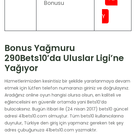
Bonusu
Y
Bonus Yağmuru
290Bets10’da Uluslar Ligi’ne
Yağıyor
Hizmetlerimizden kesintisiz bir şekilde yararlanmaya devam
etmek için lütfen telefon numaranızı giriniz ve doğrulayınız.
Aradığınız online oyun hangisi olursa olsun, en kaliteli ve
eğlencelisini en güvenilir ortamda yani Bets10’da
bulacaksınız. Bugün itibari ile (24 nisan 2017) bets10 güncel
adresi 41bets10.com olmuştur. Tüm bets10 kullanıcılarına
duyrulur, Türkiye den giriş için yapmanız gereken tek şey
adres çubuğunuza 41bets10.com yazmaktır.