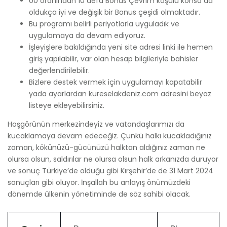
00 oranından 10 defa Bonus Çevrim koşulu konsa da
oldukça iyi ve değişik bir Bonus çeşidi olmaktadır.
Bu programı belirli periyotlarla uyguladık ve
uygulamaya da devam ediyoruz.
İşleyişlere bakıldığında yeni site adresi linki ile hemen
giriş yapılabilir, var olan hesap bilgileriyle bahisler
değerlendirilebilir.
Bizlere destek vermek için uygulamayı kapatabilir
yada ayarlardan kureselakdeniz.com adresini beyaz
listeye ekleyebilirsiniz.
Hoşgörünün merkezindeyiz ve vatandaşlarımızı da
kucaklamaya devam edeceğiz. Çünkü halkı kucakladığınız
zaman, kökünüzü-gücünüzü halktan aldığınız zaman ne
olursa olsun, saldırılar ne olursa olsun halk arkanızda duruyor
ve sonuç Türkiye’de olduğu gibi Kırşehir’de de 31 Mart 2024
sonuçları gibi oluyor. İnşallah bu anlayış önümüzdeki
dönemde ülkenin yönetiminde de söz sahibi olacak.