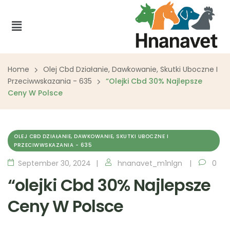
Home
Olej Cbd Działanie, Dawkowanie, Skutki Uboczne I
Przeciwwskazania - 635
“olejki Cbd 30% Najlepsze
Ceny W Polsce ️
OLEJ CBD DZIAŁANIE, DAWKOWANIE, SKUTKI UBOCZNE I
PRZECIWWSKAZANIA - 635
September 30, 2024
hnanavet_m1nlgn
0
“olejki Cbd 30% Najlepsze
Ceny W Polsce ️