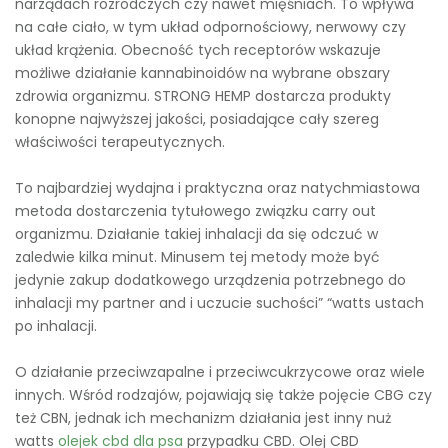
narządach rozrodczych czy nawet mięśniach. To wpływa
na całe ciało, w tym układ odpornościowy, nerwowy czy
układ krążenia. Obecność tych receptorów wskazuje
możliwe działanie kannabinoidów na wybrane obszary
zdrowia organizmu. STRONG HEMP dostarcza produkty
konopne najwyższej jakości, posiadające cały szereg
właściwości terapeutycznych.
To najbardziej wydajna i praktyczna oraz natychmiastowa
metoda dostarczenia tytułowego związku carry out
organizmu. Działanie takiej inhalacji da się odczuć w
zaledwie kilka minut. Minusem tej metody może być
jedynie zakup dodatkowego urządzenia potrzebnego do
inhalacji my partner and i uczucie suchości” “watts ustach
po inhalacji.
O działanie przeciwzapalne i przeciwcukrzycowe oraz wiele
innych. Wśród rodzajów, pojawiają się także pojęcie CBG czy
też CBN, jednak ich mechanizm działania jest inny nuż
watts
olejek cbd dla psa
przypadku CBD. Olej CBD