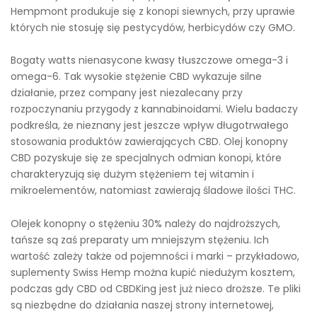
Hempmont produkuje się z konopi siewnych, przy uprawie
których nie stosuję się pestycydów, herbicydów czy GMO.
Bogaty watts nienasycone kwasy tłuszczowe omega-3 i
omega-6. Tak wysokie stężenie CBD wykazuje silne
działanie, przez company jest niezalecany przy
rozpoczynaniu przygody z kannabinoidami. Wielu badaczy
podkreśla, że nieznany jest jeszcze wpływ długotrwałego
stosowania produktów zawierających CBD. Olej konopny
CBD pozyskuje się ze specjalnych odmian konopi, które
charakteryzują się dużym stężeniem tej witamin i
mikroelementów, natomiast zawierają śladowe ilości THC.
Olejek konopny o stężeniu 30% należy do najdroższych,
tańsze są zaś preparaty um mniejszym stężeniu. Ich
wartość zależy także od pojemności i marki – przykładowo,
suplementy Swiss Hemp można kupić niedużym kosztem,
podczas gdy CBD od CBDKing jest już nieco droższe. Te pliki
są niezbędne do działania naszej strony internetowej,