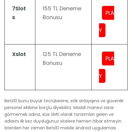
7Slot
155 TL Deneme
PLA
s
Bonusu
Y
Xslot
125 TL Deneme
PLA
Bonusu
Y
Bets10 bunu büyük tecrübesine, etik anlayışına ve güvenilir
personel ekibine borçlu diyebiliriz. Maddi manevi zarar
görmemek adına, size SMS olarak tanıtımları gelen ve
adlarını ilk kez duyduğunuz sitelere hemen itibar etmeyin.
İstenilen her zaman Bets10 mobile Android uygulaması