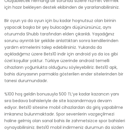
Oluşabilecek herhangi bir sorunda sizlere hizmet vermek
için hazır bekleyen destek ekibinden de yararlanabilirsiniz.
Bir oyun ya da oyun için bu kadar hoşnutsuz olan birinin
yapacak başka bir şey bulacağını düşünürsünüz, aynı
oturumda Shubb tarafından elden çıkarıldı. Yaşadığınız
sorunu ayrıntılı bir şekilde anlattıktan sonra kendilerinden
yardım etmelerini talep edebilirsiniz. Yukarıda da
açıkladığımız üzere Bets10 indir için android ya da ios gibi
özel koşullar yoktur. Türkiye üzerinde android temelli
cihazların yoğunlukta olduğunu söyleyebiliriz. Bets10 apk,
bahis dünyasının parmakla gösterilen ender sitelerinden bir
tanesi durumundadır.
%100 hoş geldin bonusuyla 500 TL’ye kadar kazancın yanı
sıra bedava bahisleriyle de site kazandırmaya devam
ediyor. Bets10 sitesine mobil cihazlardan da giriş yapabilme
imkanınız bulunmaktadır. Spor sevenlerin vazgeçilmezi
haline gelmiş olan sanal bahis ile zahmetsizce spor bahisleri
oynayabilirsiniz. Bets10 mobil indirmeniz durumun da sizden