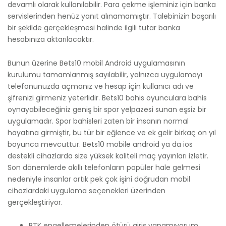
devamlı olarak kullanılabilir. Para çekme işleminiz için banka
servislerinden henüz yanıt alınamamıştır. Talebinizin başarılı
bir şekilde gerçekleşmesi halinde ilgili tutar banka
hesabınıza aktarılacaktır.
Bunun üzerine Bets10 mobil Android uygulamasının
kurulumu tamamlanmış sayılabilir, yalnızca uygulamayı
telefonunuzda açmanız ve hesap için kullanıcı adı ve
şifrenizi girmeniz yeterlidir. Bets10 bahis oyunculara bahis
oynayabileceğiniz geniş bir spor yelpazesi sunan eşsiz bir
uygulamadır. Spor bahisleri zaten bir insanın normal
hayatına girmiştir, bu tür bir eğlence ve ek gelir birkaç on yıl
boyunca mevcuttur. Bets10 mobile android ya da ios
destekli cihazlarda size yüksek kaliteli maç yayınları izletir.
Son dönemlerde akıllı telefonların popüler hale gelmesi
nedeniyle insanlar artık pek çok işini doğrudan mobil
cihazlardaki uygulama seçenekleri üzerinden
gerçekleştiriyor.
BTK engellemelerinden ötürü giriş yapamıyorum