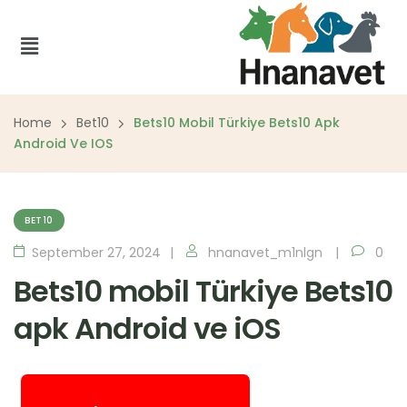
Home
Bet10
Bets10 Mobil Türkiye Bets10 Apk
Android Ve IOS
BET10
September 27, 2024
hnanavet_m1nlgn
0
Bets10 mobil Türkiye Bets10
apk Android ve iOS