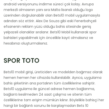
android versiyonunu indirme süreci çok kolay. Avrupa
merkezli olmasının yanı sıra Malta lisanslı olduğu logo
üzerinden doğrulanabilir olan Bets10 mobil uygulamasıyla
adından söz ettirir. Alex De Souza gibi eski Fenerbahçeli
efsanenin reklam yüzü olduğu bahis sitesinde geniş
yelpazeli olanaklar sıralanır. Bets10 Mobil kullanarak spor
bahisleri yapabilmek için öncelikle kayıt olmalısınız ve
hesabınızı oluşturmalısınız.
SPOR TOTO
Bets10 mobil girişi, üreticiden ve modelden bağımsız olarak
hemen hemen her cihazda kullanılabilir. Ayrıca, uygulama
bahis şirketinin ana portalının tüm özelliklerine sahiptir.
Bets10 uygulama ile güncel adrese hemen bağlanma,
bağlantı kesilmeden 24 saat çalışma ve sitenin tüm
özelliklerine tam erişim mümkün kılınır. Böylelikle bahisçi her
hangi bir bağlantı sorunu ile karşılaşmadan Bets 10