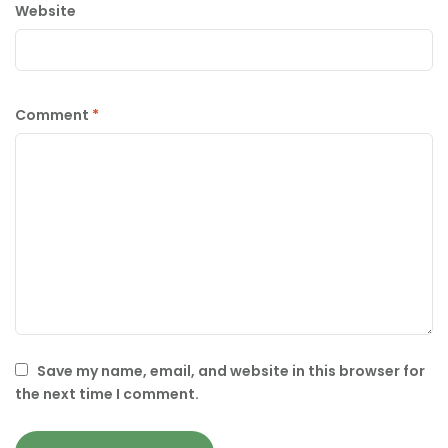
Website
Comment
*
Save my name, email, and website in this browser for
the next time I comment.