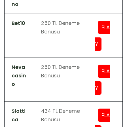
no
Bet10
250 TL Deneme
PLA
Bonusu
Y
Neva
250 TL Deneme
PLA
casin
Bonusu
o
Y
Slotti
434 TL Deneme
PLA
ca
Bonusu