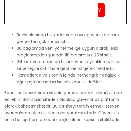
Y
Bahis alanında bu kadar sene aynı güveni korumak
gerçekten çok zor bir iştir.
Bu bağlamda yeni yönetmeliğe uygun olarak eski
araçlarımızdan şuanda 110 aracımızın 20’si sıfır.
Gitmek ve oradan da bilinmeyen kaynaklara izin ver
seçeneğini aktif hale getirmeniz gerekmektedir.
Hizmetlerde ve sitenin içinde herhangi bir değişiklik
eğer açıklanmamış ise söz konusu değildir.
Bonuslar kapsamında sitenin görece cömert olduğu ifade
edilebilir. Bahisçiler siteden oldukça güvenilir bir platform
olarak bahsetmektedir. Bu da siteyi tercih etmek isteyen
oyuncularda olumlu izlenimler yaratmaktadır. Güvenilirlik
hem hesap hem de ödeme işlemlerini kapsar niteliktedir.