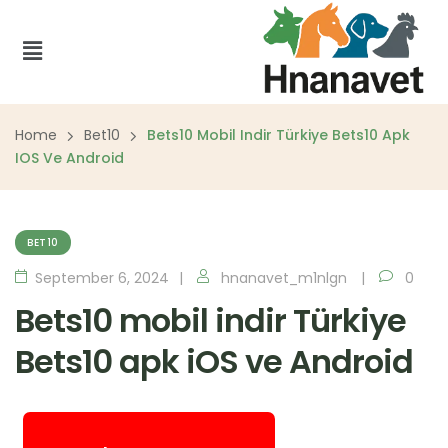
Home
Bet10
Bets10 Mobil Indir Türkiye Bets10 Apk
IOS Ve Android
BET10
September 6, 2024
hnanavet_m1nlgn
0
Bets10 mobil indir Türkiye
Bets10 apk iOS ve Android