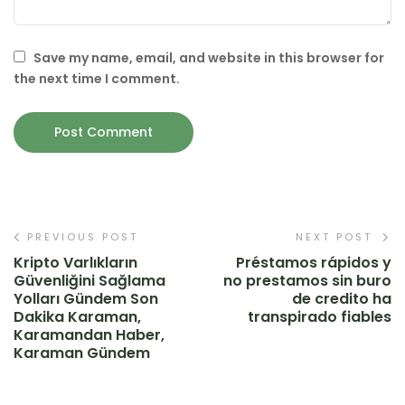
Save my name, email, and website in this browser for
the next time I comment.
PREVIOUS POST
NEXT POST
Kripto Varlıkların
Préstamos rápidos y
Güvenliğini Sağlama
no prestamos sin buro
Yolları Gündem Son
de credito ha
Dakika Karaman,
transpirado fiables
Karamandan Haber,
Karaman Gündem