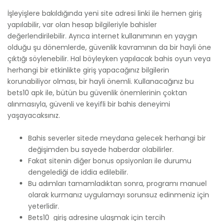
İşleyişlere bakıldığında yeni site adresi linki ile hemen giriş
yapılabilir, var olan hesap bilgileriyle bahisler
değerlendirilebilir. Ayrıca internet kullanımının en yaygın
olduğu şu dönemlerde, güvenlik kavramının da bir hayli öne
çıktığı söylenebilir. Hal böyleyken yapılacak bahis oyun veya
herhangi bir etkinlikte giriş yapacağınız bilgilerin
korunabiliyor olması, bir hayli önemli. Kullanacağınız bu
bets10 apk ile, bütün bu güvenlik önemlerinin çoktan
alınmasıyla, güvenli ve keyifli bir bahis deneyimi
yaşayacaksınız.
Bahis severler sitede meydana gelecek herhangi bir
değişimden bu sayede haberdar olabilirler.
Fakat sitenin diğer bonus opsiyonları ile durumu
dengelediği de iddia edilebilir.
Bu adımları tamamladıktan sonra, programı manuel
olarak kurmanız uygulamayı sorunsuz edinmeniz için
yeterlidir.
Bets10 giriş adresine ulaşmak için tercih