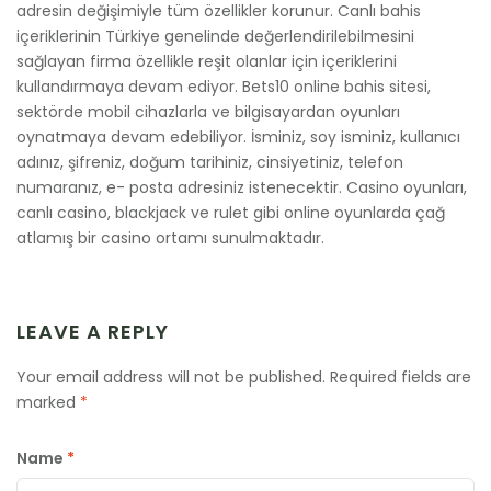
adresin değişimiyle tüm özellikler korunur. Canlı bahis
içeriklerinin Türkiye genelinde değerlendirilebilmesini
sağlayan firma özellikle reşit olanlar için içeriklerini
kullandırmaya devam ediyor. Bets10 online bahis sitesi,
sektörde mobil cihazlarla ve bilgisayardan oyunları
oynatmaya devam edebiliyor. İsminiz, soy isminiz, kullanıcı
adınız, şifreniz, doğum tarihiniz, cinsiyetiniz, telefon
numaranız, e- posta adresiniz istenecektir. Casino oyunları,
canlı casino, blackjack ve rulet gibi online oyunlarda çağ
atlamış bir casino ortamı sunulmaktadır.
LEAVE A REPLY
Your email address will not be published.
Required fields are
marked
*
Name
*