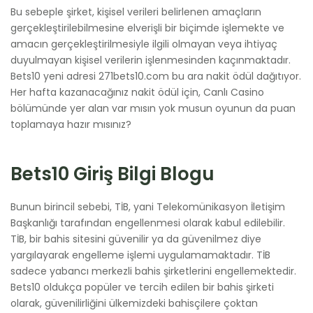
Bu sebeple şirket, kişisel verileri belirlenen amaçların
gerçekleştirilebilmesine elverişli bir biçimde işlemekte ve
amacın gerçekleştirilmesiyle ilgili olmayan veya ihtiyaç
duyulmayan kişisel verilerin işlenmesinden kaçınmaktadır.
Bets10 yeni adresi 271bets10.com bu ara nakit ödül dağıtıyor.
Her hafta kazanacağınız nakit ödül için, Canlı Casino
bölümünde yer alan var mısın yok musun oyunun da puan
toplamaya hazır mısınız?
Bets10 Giriş Bilgi Blogu
Bunun birincil sebebi, TİB, yani Telekomünikasyon İletişim
Başkanlığı tarafından engellenmesi olarak kabul edilebilir.
TİB, bir bahis sitesini güvenilir ya da güvenilmez diye
yargılayarak engelleme işlemi uygulamamaktadır. TİB
sadece yabancı merkezli bahis şirketlerini engellemektedir.
Bets10 oldukça popüler ve tercih edilen bir bahis şirketi
olarak, güvenilirliğini ülkemizdeki bahisçilere çoktan