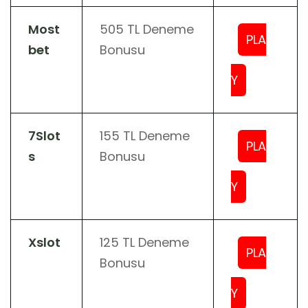
Most
505 TL Deneme
PLA
bet
Bonusu
Y
7Slot
155 TL Deneme
PLA
s
Bonusu
Y
Xslot
125 TL Deneme
PLA
Bonusu
Y