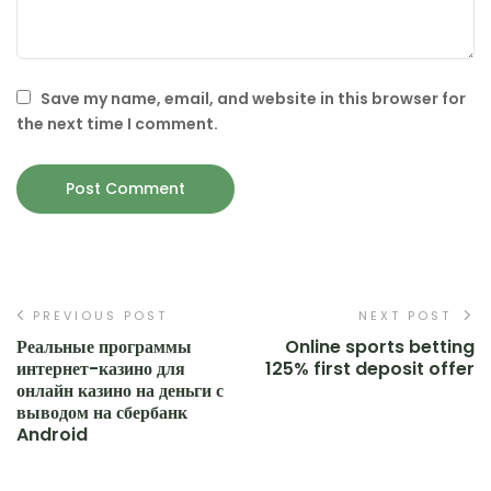
Save my name, email, and website in this browser for
the next time I comment.
PREVIOUS POST
NEXT POST
Реальные программы
Online sports betting
интернет-казино для
125% first deposit offer
онлайн казино на деньги с
выводом на сбербанк
Android