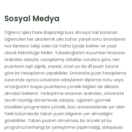
Sosyal Medya
Öğrenci İşleri Daire Başkanlığı burs almaya hak kazanan
öğrencileri her akademik yılın bahar yarıyılı sonu sınavlarının
not ilanlarını takip eden bir hafta içinde belirler ve yazılı
olarak Rektörlüğe bildirir. Yükseköğretim Kurumları Sınavının
ardından adaylar cevaplamış oldukları sorulara göre, net
puanlarını eşit ağırlık, sayısal, sözel ya da dil puan türüne
göre bir hesaplama yapabilirler. Üniversite puan hesaplama
sürecinde ayrıca üniversite adaylarının diploma notu veya
ortaöğretim başarı puanlarına yönelik bilgileri de dikkate
almaları beklenir. Yerleştirme sınavının ardından, üniversite
tercih hazırlığı döneminde adaylar, öğrenim görmek
istedikleri programlara yönelik, bazı üniversitelerde yer alan
farklı bölümlerde taban puan bilgisinin yer almadığını
görebilirler. Taban puanın olmaması, bir önceki yıl bu
programa herhangi bir yerleştirme yapılmadığı, dolayısıyla