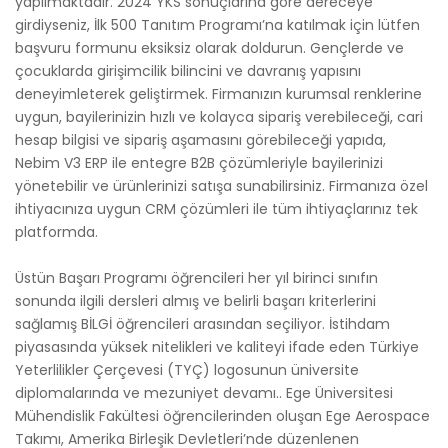
yapılmaktadır. 2024 YKS sonuçlarına göre dereceye
girdiyseniz, İlk 500 Tanıtım Programı’na katılmak için lütfen
başvuru formunu eksiksiz olarak doldurun. Gençlerde ve
çocuklarda girişimcilik bilincini ve davranış yapısını
deneyimleterek geliştirmek. Firmanızın kurumsal renklerine
uygun, bayilerinizin hızlı ve kolayca sipariş verebileceği, cari
hesap bilgisi ve sipariş aşamasını görebileceği yapıda,
Nebim V3 ERP ile entegre B2B çözümleriyle bayilerinizi
yönetebilir ve ürünlerinizi satışa sunabilirsiniz. Firmanıza özel
ihtiyacınıza uygun CRM çözümleri ile tüm ihtiyaçlarınız tek
platformda.
Üstün Başarı Programı öğrencileri her yıl birinci sınıfın
sonunda ilgili dersleri almış ve belirli başarı kriterlerini
sağlamış BİLGİ öğrencileri arasından seçiliyor. İstihdam
piyasasında yüksek nitelikleri ve kaliteyi ifade eden Türkiye
Yeterlilikler Çerçevesi (TYÇ) logosunun üniversite
diplomalarında ve mezuniyet devamı.. Ege Üniversitesi
Mühendislik Fakültesi öğrencilerinden oluşan Ege Aerospace
Takımı, Amerika Birleşik Devletleri’nde düzenlenen