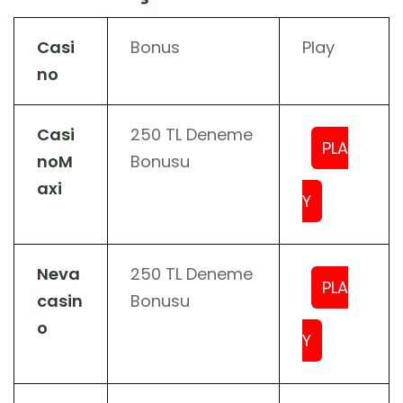
Casi
Bonus
Play
no
Casi
250 TL Deneme
PLA
noM
Bonusu
axi
Y
Neva
250 TL Deneme
PLA
casin
Bonusu
o
Y