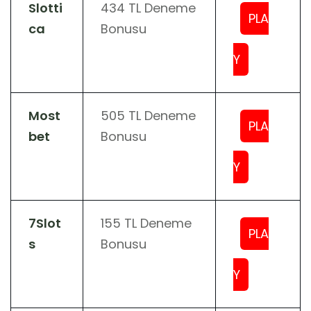
Slotti
434 TL Deneme
PLA
ca
Bonusu
Y
Most
505 TL Deneme
PLA
bet
Bonusu
Y
7Slot
155 TL Deneme
PLA
s
Bonusu
Y