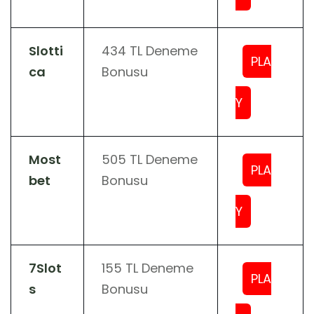
Slotti
434 TL Deneme
PLA
ca
Bonusu
Y
Most
505 TL Deneme
PLA
bet
Bonusu
Y
7Slot
155 TL Deneme
PLA
s
Bonusu