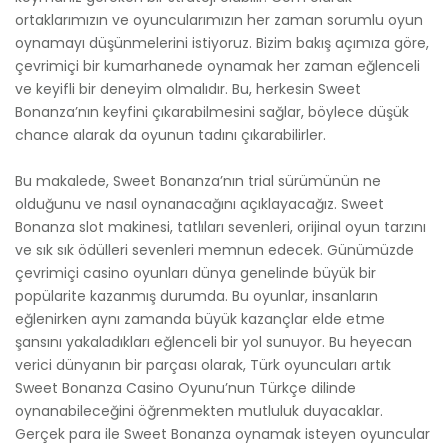
ortaklarımızın ve oyuncularımızın her zaman sorumlu oyun
oynamayı düşünmelerini istiyoruz. Bizim bakış açımıza göre,
çevrimiçi bir kumarhanede oynamak her zaman eğlenceli
ve keyifli bir deneyim olmalıdır. Bu, herkesin Sweet
Bonanza’nın keyfini çıkarabilmesini sağlar, böylece düşük
chance alarak da oyunun tadını çıkarabilirler.
Bu makalede, Sweet Bonanza’nın trial sürümünün ne
olduğunu ve nasıl oynanacağını açıklayacağız. Sweet
Bonanza slot makinesi, tatlıları sevenleri, orijinal oyun tarzını
ve sık sık ödülleri sevenleri memnun edecek. Günümüzde
çevrimiçi casino oyunları dünya genelinde büyük bir
popülarite kazanmış durumda. Bu oyunlar, insanların
eğlenirken aynı zamanda büyük kazançlar elde etme
şansını yakaladıkları eğlenceli bir yol sunuyor. Bu heyecan
verici dünyanın bir parçası olarak, Türk oyuncuları artık
Sweet Bonanza Casino Oyunu’nun Türkçe dilinde
oynanabileceğini öğrenmekten mutluluk duyacaklar.
Gerçek para ile Sweet Bonanza oynamak isteyen oyuncular