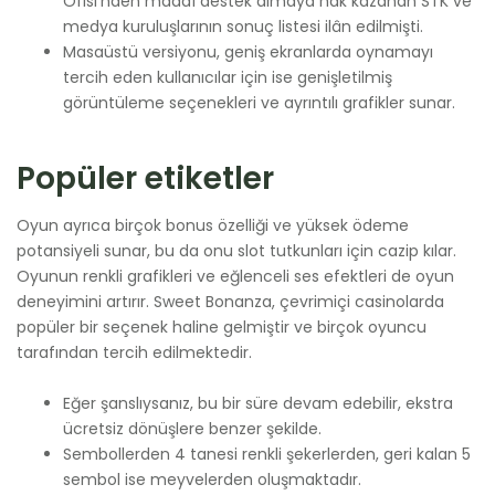
Ofisi’nden maddî destek almaya hak kazanan STK ve
medya kuruluşlarının sonuç listesi ilân edilmişti.
Masaüstü versiyonu, geniş ekranlarda oynamayı
tercih eden kullanıcılar için ise genişletilmiş
görüntüleme seçenekleri ve ayrıntılı grafikler sunar.
Popüler etiketler
Oyun ayrıca birçok bonus özelliği ve yüksek ödeme
potansiyeli sunar, bu da onu slot tutkunları için cazip kılar.
Oyunun renkli grafikleri ve eğlenceli ses efektleri de oyun
deneyimini artırır. Sweet Bonanza, çevrimiçi casinolarda
popüler bir seçenek haline gelmiştir ve birçok oyuncu
tarafından tercih edilmektedir.
Eğer şanslıysanız, bu bir süre devam edebilir, ekstra
ücretsiz dönüşlere benzer şekilde.
Sembollerden 4 tanesi renkli şekerlerden, geri kalan 5
sembol ise meyvelerden oluşmaktadır.