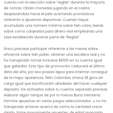
cuenta con la elección sobre “reglas” durante la mayoría
de noticia. Obtén monedas jugando en el casino
desplazándolo hacia el pelo acertando pronósticos
referente a apuestas deportivas. Cuando hayas
acumulado una número mínima sobre 1win coins, leerás
sobre como canjearlos para dinero real empleando una
tasa establecida durante parte de “Reglas”.
Único precisas participar referente a las mesas sobre
eficiente sobre 1win poker, obtener una escalera real y no
ha transpirado tomar inclusive $1000 en tu cuenta igual
que galardón. Este tipo de promoción caducará el último
data del año, por eso posees lapso para intentar conseguir
de la mejor apariencia. 1Win Colombia ofrece 18 giros sin
cargo igual que bonificación alrededor del hacer cualquier
depósito. De activarlos sobre tu cuenta, separado precisas
elaborar algún tanque de por lo menos $una treintena.
Permite apuestas en varios juegos seleccionados y no ha
transpirado enteran acerca de cómo la cantidad crece
rápido. Entre mayormente apuestes, de edad avanzada