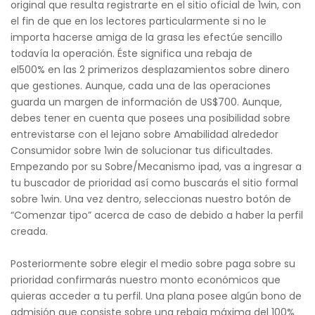
original que resulta registrarte en el sitio oficial de 1win, con
el fin de que en los lectores particularmente si no le
importa hacerse amiga de la grasa les efectúe sencillo
todavía la operación. Éste significa una rebaja de
el500% en las 2 primerizos desplazamientos sobre dinero
que gestiones. Aunque, cada una de las operaciones
guarda un margen de información de US$700.
Aunque,
debes tener en cuenta que posees una posibilidad sobre
entrevistarse con el lejano sobre Amabilidad alrededor
Consumidor sobre 1win de solucionar tus dificultades.
Empezando por su Sobre/Mecanismo ipad, vas a ingresar a
tu buscador de prioridad así­ como buscarás el sitio formal
sobre 1win. Una vez dentro, seleccionas nuestro botón de
“Comenzar tipo” acerca de caso de debido a haber la perfil
creada.
Posteriormente sobre elegir el medio sobre paga sobre su
prioridad confirmarás nuestro monto económicos que
quieras acceder a tu perfil. Una plana posee algún bono de
admisión que consiste sobre una rebaja máxima del 100%