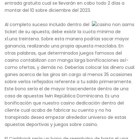
entrada gratuita cual se llevarán en cabo todo 2 días a
montar del 10 sobre diciembre del 2023.
Al completo suceso incluido dentro del
ticket de su apuesta, debe existir la cuota mínima de
x1.una treintena. Sobre esta manera podrías sacar mayor
ganancia, realizando una propia apuesta mezclaba. En
otras palabras, que determinados juegos famosos del
casino contabilizan con manga larga bonificaciones así­
como ofertas, y demás no. Deberías colocar las dinero cual
ganes acerca de las giros sin cargo al menos 35 ocasiones
sobre verlos reflejados referente a tu saldo primeramente.
Este bono serí­a el de mayor trascendente dentro de una
casa de apuestas 1win República Dominicana. Es una
bonificación que nuestro casino dedicación dentro del
cliente cual acaba de fabricar su cuenta y no ha
transpirado desea empezar alrededor universo de estas
apuestas deportivas y juegos sobre casino.
El Cashback serí­a un bono de reembolso de hasta el una