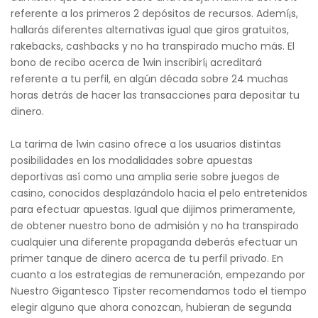
referente a los primeros 2 depósitos de recursos. Ademí¡s,
hallarás diferentes alternativas igual que giros gratuitos,
rakebacks, cashbacks y no ha transpirado mucho más. El
bono de recibo acerca de 1win inscribirí¡ acreditará
referente a tu perfil, en algún década sobre 24 muchas
horas detrás de hacer las transacciones para depositar tu
dinero.
La tarima de 1win casino ofrece a los usuarios distintas
posibilidades en los modalidades sobre apuestas
deportivas así­ como una amplia serie sobre juegos de
casino, conocidos desplazándolo hacia el pelo entretenidos
para efectuar apuestas. Igual que dijimos primeramente,
de obtener nuestro bono de admisión y no ha transpirado
cualquier una diferente propaganda deberás efectuar un
primer tanque de dinero acerca de tu perfil privado. En
cuanto a los estrategias de remuneración, empezando por
Nuestro Gigantesco Tipster recomendamos todo el tiempo
elegir alguno que ahora conozcan, hubieran de segunda