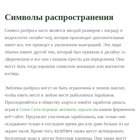
Символы распространения
Символ разброса часто является звездой размером с награду в
видеослотах онлайн-игр, которая производит дополнительные
имеет все, что приведет к увеличению выигрышей. Эти люди
обычно имеют другой тип, который был привязан к дизайну со
сферическим и все они слишком просты для определения. Они
могут быть тогда хорошим символом анимации или контактом
взгляда.
Эмблемы разброса могут не быть ограничены в линиях выплат,
чтобы иметь место в любом месте рыболовных барабанов.
Присоединяйтесь к обществу азарта и имейте заработок деньги,
играя в
Спин Сити игровые автоматы зеркало
на нашем фирменном
веб-сайте. Предлагает участникам зарабатывать, как только они
складывают только в последнее время два или даже больше из на
экране часов. Кроме того, scatters также могут активировать
бесплатные ходы и другие бонусные единицы. Они также могут