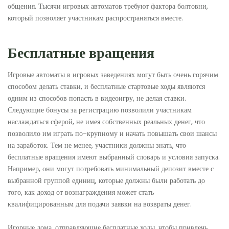
общения.
Тысячи игровых автоматов требуют фактора болтовни,
который позволяет участникам распространяться вместе.
Бесплатные вращения
Игровые автоматы в игровых заведениях могут быть очень горячим
способом делать ставки, и бесплатные стартовые ходы являются
одним из способов попасть в видеоигру, не делая ставки.
Следующие бонусы за регистрацию позволили участникам
наслаждаться сферой, не имея собственных реальных денег, что
позволило им играть по-крупному и начать повышать свои шансы
на заработок. Тем не менее, участники должны знать, что
бесплатные вращения имеют выбранный словарь и условия запуска.
Например, они могут потребовать минимальный депозит вместе с
выбранной группой единиц, которые должны были работать до
того, как доход от вознаграждения может стать
квалифицированным для подачи заявки на возвраты денег.
Игорные дома, отправляющие бесплатные ходы, чтобы привлечь