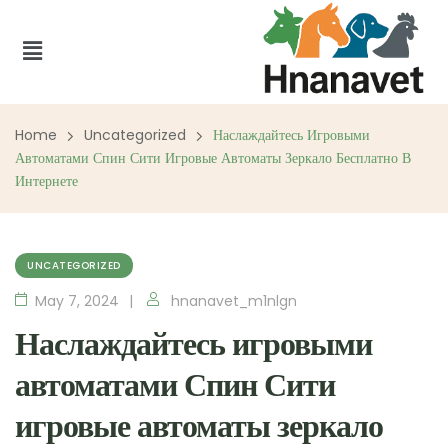
Home
Uncategorized
Наслаждайтесь Игровыми
Автоматами Спин Сити Игровые Автоматы Зеркало Бесплатно В
Интернете
UNCATEGORIZED
May 7, 2024
hnanavet_m1nlgn
Наслаждайтесь игровыми
автоматами Спин Сити
игровые автоматы зеркало