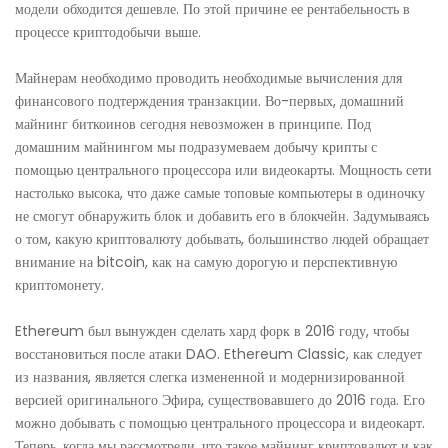
модели обходится дешевле. По этой причине ее рентабельность в
процессе криптодобычи выше.
Майнерам необходимо проводить необходимые вычисления для
финансового подтерждения транзакции. Во-первых, домашний
майнинг биткоинов сегодня невозможен в принципе. Под
домашним майнингом мы подразумеваем добычу крипты с
помощью центрального процессора или видеокарты. Мощность сети
настолько высока, что даже самые топовые компьютеры в одиночку
не смогут обнаружить блок и добавить его в блокчейн. Задумываясь
о том, какую криптовалюту добывать, большинство людей обращает
внимание на bitcoin, как на самую дорогую и перспективную
криптомонету.
Ethereum был вынужден сделать хард форк в 2016 году, чтобы
восстановиться после атаки DAO. Ethereum Classic, как следует
из названия, является слегка измененной и модернизированной
версией оригинального Эфира, существовавшего до 2016 года. Его
можно добывать с помощью центрального процессора и видеокарт.
Теперь, когда мы рассмотрели, что такое майнинг криптовалют и как