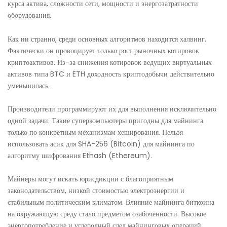
курса актива, сложности сети, мощности и энергозатратности
оборудования.
Как ни странно, среди основных алгоритмов находится халвинг.
Фактически он провоцирует только рост рыночных котировок
криптоактивов. Из-за снижения котировок ведущих виртуальных
активов типа BTC и ETH доходность криптодобычи действительно
уменьшилась.
Производители программируют их для выполнения исключительно
одной задачи. Такие суперкомпьютеры пригодны для майнинга
только по конкретным механизмам хеширования. Нельзя
использовать асик для SHA-256 (Bitcoin) для майнинга по
алгоритму шифрования Ethash (Ethereum).
Майнеры могут искать юрисдикции с благоприятным
законодательством, низкой стоимостью электроэнергии и
стабильным политическим климатом. Влияние майнинга биткоина
на окружающую среду стало предметом озабоченности. Высокое
энергопотребление и углеродный след майнинговых операций