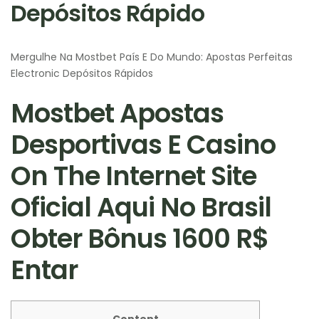
Depósitos Rápido
Mergulhe Na Mostbet País E Do Mundo: Apostas Perfeitas
Electronic Depósitos Rápidos
Mostbet Apostas
Desportivas E Casino
On The Internet Site
Oficial Aqui No Brasil
Obter Bônus 1600 R$
Entar
Content