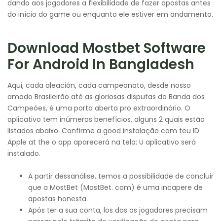
dando aos jogadores a flexibilidade de fazer apostas antes
do início do game ou enquanto ele estiver em andamento.
Download Mostbet Software
For Android In Bangladesh
Aqui, cada aleación, cada campeonato, desde nosso
amado Brasileirão até as gloriosas disputas da Banda dos
Campeões, é uma porta aberta pro extraordinário. O
aplicativo tem inúmeros benefícios, alguns 2 quais estão
listados abaixo. Confirme a good instalação com teu ID
Apple at the o app aparecerá na tela; U aplicativo será
instalado.
A partir dessanálise, temos a possibilidade de concluir
que a MostBet (MostBet. com) é uma incapere de
apostas honesta.
Após ter a sua conta, los dos os jogadores precisam