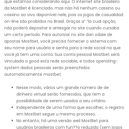
que estamos considerando aqui. O internet site brasileiro
da MostBet é licenciado, mas não há nenhum cassino ou
cassino ao vivo disponível nele, pois os jogos de casualidad
on-line são proibidos no Brasil. Graças a” “la cual opção,
não poderá depositar e arriesgar no site cuando cursaba
um certo período. Para autorizar no site dan odaie de
apostas Mostbet, você precisa fornecer o sistema com
seu nome para usuário e senha para a rede social na que
você já tem uma conta. Sua conta pessoal Mostbet será
vinculada a good esta rede sociable, e todos operating-
system dados pessoais serão preenchidos
automaticamente mostbet.
Nesse modo, vários um grande número de de
dinheiro virtual serão fornecidos, que tem a
possibilidade de serem usados a seu critério.
Independente de uma forma que escolher, o registro
em Mostbet segue u mesmo processo.
No entanto, há uma versão weil MostBet para
usuários brasileiros com fun??o reduzida (sem jogos