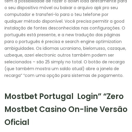
tem a possibilidade de fazer o down load diretamente para
o seu dispositivo móvel ou baixar o arquivo apk pro seu
computador e transferi-lo para o teu telefone por
qualquer método disponível. Você precisa permitir a good
instalação de fontes desconhecidas nas configurações. O
português está presente, e a new tradução das páginas
para o português é precisa e search engine optimization
ambiguidades. Os idiomas ucraniano, bielorrusso, cazaque,
uzbeque, azeri electronic outros também podem ser
selecionados – são 25 simply no total. O botão de recarga
(que também mostra um saldo atual) abre a janela de
recarga” “com uma opção para sistemas de pagamento.
Mostbet Portugal ️ Login” “Zero
Mostbet Casino On-line Versão
Oficial