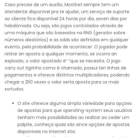
Caso precise de um auxílio, Mostbet sempre tem um
atendente disponível pra te ajudar, um serviço de suporte
ao cliente fica disponível 24 horas por dia, seven dias por
hebdómada. Ou seja, são jogos controlados através de
uma máquina que são baseados na RNG (gerador sobre
números aleatórios) e as odds são definidas em qualquer
evento, pela probabilidade de acontecer. O jogador pode
retirar an aposta a qualquer momento, se ocorra an
explosão, o valor apostado é” “que se necesita. O jogo
carry out tigrinho como é chamado, possui ten linhas de
pagamentos e oferece distintos multiplicadores, podendo
chegar a 250 vezes o valor serta aposta para os mais
sortudos.
O site oferece alguma ampla variedade para opções
de apostas para que operating-system seus usuários
tenham mais possibilidades ao realizar ao ceder um
palpite, conheça quais são since opções de apostas
disponíveis no internet site.