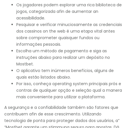
Os jogadores podem explorar uma rica biblioteca de
jogos, categorizada afin de aumentar an
acessibilidade.
Pesquisar e verificar minuciosamente as credenciais
dos cassinos on the web é uma etapa vital antes
sobre comprometer quaisquer fundos ou
informações pessoais.
Escolha um método de pagamento e siga as
instruções abaixo para realizar um depósito no
Mostbet.
O aplicativo tem inúmeros benefícios, alguns de
quais estão listados abaixo.
Por isso, conheça operating system principais prós e
contras de qualquer opção e seleção qual a manera
mais conveniente para utilizar a plataforma.
A segurança e a confiabilidade também são fatores que
contribuem afin de esse crescimento. Utilizando
tecnologia de ponta para proteger dados dos usuários, a”
“Mostbet garante um stimmung seguro para apostas. Dá