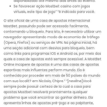
disponibilizado até mesmo dias antes do evento.
Se favorecer ação Mostbet casino com jogos
virtuais, este tipo de jogo” “é indicado para você.
O site oficial de uma casa de apostas internacional
MostBet. possuindo pode ser acessado facilmente,
contornando u bloqueio. Para isto, é necessário utilizar um
navegador apresentando modo de economia de tráfego
(Opera, Firefox) ou serviços de VPN. Na página inicial, há
uma seção adicional com desvios para bloqueio, bem
como links para programas iOS e Android os, por meio dos
quais a casa de apostas está sempre acessível. A MostBet
Online incapere de apostas é uma das casas de apostas
esportivas mais influentes perform mundo. Ela é
conhecida por proceder em mais de 50 países do mundo
com sua localit? em Nicósia, Chipre.” “[newline]Você
sempre pode possuir certeza de la cual a casa para
apostas Mostbet resolverá prontamente qualquer
problema que você encontrar ao ganhar dinheiro. Ela
apresenta linhas de apostas pré-jogo e ao palpitante,