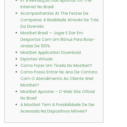
In: A Revolução Das Apostas On The
Internet No Brasil
Acompanhantes At The Festas De
Comparsa: A Realidade Através De Trás
Da Diversão
Mostbet Brasil — Jogar E Dar Em
Desportos Com Um Bónus Para Boas-
vindas De 100%
Mostbet Application Download
Esportes Virtuais
Como Fazer Um Tirada No Mostbet?
Como Posso Entrar No Ano De Contato
Com O Atendimento Ao Cliente Weil
Mostbet?
Mostbet Apostas – O Web Site Oficial
No Brasil
A Mostbet Tem A Possibilidade De Ser
Acessada Na Dispositivos Móveis?