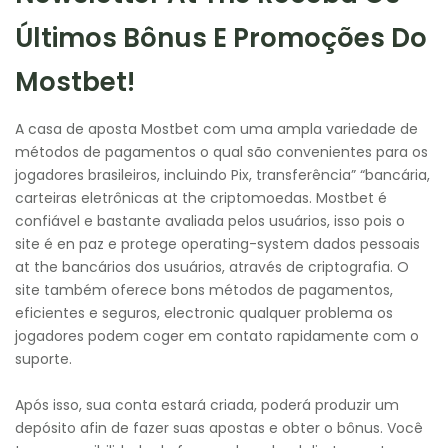
Últimos Bônus E Promoções Do
Mostbet!
A casa de aposta Mostbet com uma ampla variedade de
métodos de pagamentos o qual são convenientes para os
jogadores brasileiros, incluindo Pix, transferência” “bancária,
carteiras eletrônicas at the criptomoedas. Mostbet é
confiável e bastante avaliada pelos usuários, isso pois o
site é en paz e protege operating-system dados pessoais
at the bancários dos usuários, através de criptografia. O
site também oferece bons métodos de pagamentos,
eficientes e seguros, electronic qualquer problema os
jogadores podem coger em contato rapidamente com o
suporte.
Após isso, sua conta estará criada, poderá produzir um
depósito afin de fazer suas apostas e obter o bônus. Você