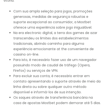
vitória.
Com sua ampla seleção para jogos, promoções
generosas, medidas de segurança robustas e
suporte excepcional ao consumidor, a Mostbet
oferece uma experiência sobre jogo inigualável.
Na era electronic digital, a terra dos games de azar
transcendeu os limites dos estabelecimentos
tradicionais, abrindo caminho para alguma
experiência emocionante at the conveniente de
cassino on-line.
Para isto, é necessário fazer uso de um navegador
possuindo modo de caudal de tráfego (Opera,
Firefox) ou serviços de VPN.
Para excluir sua conta, é necessário entrar em
contato apresentando o suporte através de meio da
linha direta ou sobre qualquer outro método
disponível e informá-los de sua intenção.
Os saques através de transferência bancária na
casa de apostas Mostbet podem demorar até 5 dias.