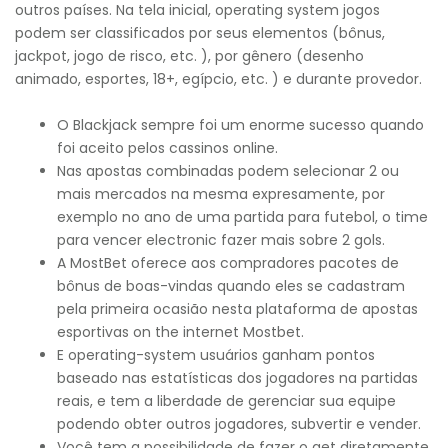
outros países. Na tela inicial, operating system jogos
podem ser classificados por seus elementos (bônus,
jackpot, jogo de risco, etc. ), por gênero (desenho
animado, esportes, 18+, egípcio, etc. ) e durante provedor.
O Blackjack sempre foi um enorme sucesso quando
foi aceito pelos cassinos online.
Nas apostas combinadas podem selecionar 2 ou
mais mercados na mesma expresamente, por
exemplo no ano de uma partida para futebol, o time
para vencer electronic fazer mais sobre 2 gols.
A MostBet oferece aos compradores pacotes de
bônus de boas-vindas quando eles se cadastram
pela primeira ocasião nesta plataforma de apostas
esportivas on the internet Mostbet.
E operating-system usuários ganham pontos
baseado nas estatísticas dos jogadores na partidas
reais, e tem a liberdade de gerenciar sua equipe
podendo obter outros jogadores, subvertir e vender.
Você tem a possibilidade de fazer o get diretamente