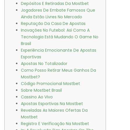
Depósitos E Retiradas Da Mostbet
Jogadores De Embate Famosos Que
Ainda Estão Livres No Mercado
Reputação Da Casa De Apostas
Inovações No Futebol: Asi Como A
Tecnologia Está Mudando O Game No
Brasil
Experiência Emocionante De Apostas
Esportivas
Apostas No Totalizador
Como Posso Retirar Meus Ganhos Da
Mostbet?
Código Promocional Mostbet
Sobre Mostbet Brasil
Cassino Ao Vivo
Apostas Esportivas Na Mostbet
Reveladas As Maiores Ofertas Da
Mostbet
Registro E Verificação Na Mostbet