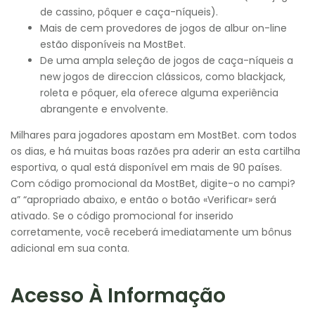
de cassino, pôquer e caça-níqueis).
Mais de cem provedores de jogos de albur on-line
estão disponíveis na MostBet.
De uma ampla seleção de jogos de caça-níqueis a
new jogos de direccion clássicos, como blackjack,
roleta e pôquer, ela oferece alguma experiência
abrangente e envolvente.
Milhares para jogadores apostam em MostBet. com todos
os dias, e há muitas boas razões pra aderir an esta cartilha
esportiva, o qual está disponível em mais de 90 países.
Com código promocional da MostBet, digite-o no campi?
a” “apropriado abaixo, e então o botão «Verificar» será
ativado. Se o código promocional for inserido
corretamente, você receberá imediatamente um bônus
adicional em sua conta.
Acesso À Informação