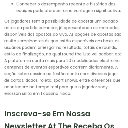
Conhecer o desempenho recente e histórico das
equipes pode oferecer uma vantagem significativa.
Os jogadores tem a possibilidade de apostar um bocado
antes da partida começar, já apresentando os mercados
disponíveis das apostas ao vivo. As opções de apostas são
muito semelhantes às que estão disponíveis em boxe, os
usuários podem arriesgar no resultado, totais de rounds,
estilo de finalização, na qual round the luta vai acabar, etc.
A plataforma conta mais para 20 modalidades electronic
centenas de eventos esportivos ocorrem diariamente. A
seção sobre cassino ao festón conta com diversos jogos
de cartas, dados, roleta, sport shows, entre diferentes que
acontecem na tempo real para que o jogador sony
ericsson sinta em 1 cassino físico.
Inscreva-se Em Nossa
Newsletter At The Receba Os