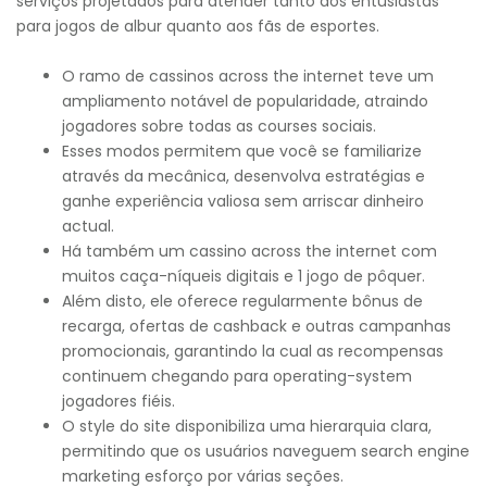
serviços projetados para atender tanto aos entusiastas
para jogos de albur quanto aos fãs de esportes.
O ramo de cassinos across the internet teve um
ampliamento notável de popularidade, atraindo
jogadores sobre todas as courses sociais.
Esses modos permitem que você se familiarize
através da mecânica, desenvolva estratégias e
ganhe experiência valiosa sem arriscar dinheiro
actual.
Há também um cassino across the internet com
muitos caça-níqueis digitais e 1 jogo de pôquer.
Além disto, ele oferece regularmente bônus de
recarga, ofertas de cashback e outras campanhas
promocionais, garantindo la cual as recompensas
continuem chegando para operating-system
jogadores fiéis.
O style do site disponibiliza uma hierarquia clara,
permitindo que os usuários naveguem search engine
marketing esforço por várias seções.