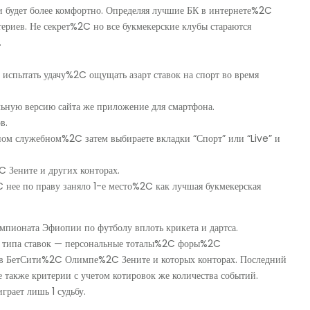
 будет более комфортно. Определяя лучшие БК в интернете%2C
риев. Не секрет%2C но все букмекерские клубы стараются
.
 испытать удачу%2C ощущать азарт ставок на спорт во время
ьную версию сайта же приложение для смартфона.
в.
ом служебном%2C затем выбираете вкладки “Спорт” или “Live” и
 Зените и других конторах.
ее по праву заняло 1-е место%2C как лучшая букмекерская
мпионата Эфиопии по футболу вплоть крикета и дартса.
е типа ставок — персональные тоталы%2C форы%2C
но в БетСити%2C Олимпе%2C Зените и которых конторах. Последний
также критерии с учетом котировок же количества событий.
рает лишь 1 судьбу.