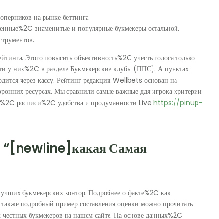
соперников на рынке беттинга.
ренные%2C знаменитые и популярные букмекеры остальной.
струментов.
йтинга. Этого повысить объективность%2C учесть голоса только
йти у них%2C в разделе Букмекерские клубы (ППС). А пунктах
дится через кассу. Рейтинг редакции Wellbets основан на
ронних ресурсах. Мы сравнили самые важные ддя игрока критерии
ов%2C росписи%2C удобства и продуманности Live
https://pinup-
” “[newline]какая Самая
учших букмекерских контор. Подробнее о факте%2C как
 также подробный пример составления оценки можно прочитать
 честных букмекеров на нашем сайте. На основе данных%2C