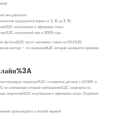
чный.
ой они работаете.
нтам предлагается маржа от 2. 10 до 3. 10.
зиям%2C полученным в офшорных зонах.
ензии%2C полученной еще в 2009 году.
ели футбола%2C могут заключать ставки на РПЛ%2C
кая контора – это компания%2C которая занимается приемом
Онлайн%3A
ответствующую лицензию%2C соглашение договор с ЦУПИС и
%2C не отвечающих вторым требованиям%2C запрещена на
нным лицензиям%2C полученным в офшорных зонах. Подобные
 линией происшедших и низкой маржей.