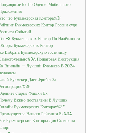
Популярные Бк По Оценке Мобильного
Приложения
Что что Букмекерская Контора%3F
Рейтинг Букмекерских Контор России судя
Росписи Событий
Топ-3 Букмекерских Контор По Надёжности
Обзоры Букмекерских Контор
же Выбрать Букмекерскую гостиницу
Самостоятельно%3A Пошаговая Инструкция
Бк Винлайн — Лучший Букмекер В 2024
недавнем
какой Букмекер Дает Фрибет За
Регистрацию%3F
Оцените старые Фишки Бк
Почему Важно поставлены В Лучших
Онлайн Букмекерских Конторах%3F
Преимущества Нашего Рейтинга Бк%3A
Все Букмекерские Конторы Для Ставок на
Спорт