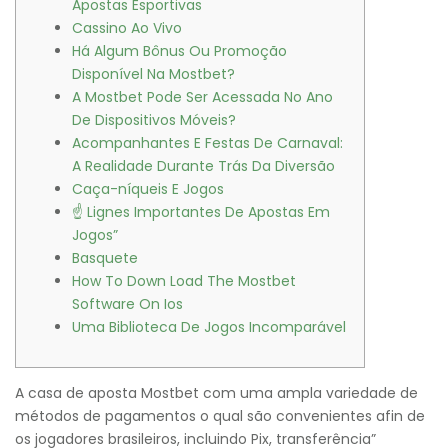
Apostas Esportivas
Cassino Ao Vivo
Há Algum Bônus Ou Promoção
Disponível Na Mostbet?
A Mostbet Pode Ser Acessada No Ano
De Dispositivos Móveis?
Acompanhantes E Festas De Carnaval:
A Realidade Durante Trás Da Diversão
Caça-níqueis E Jogos
☝️ Lignes Importantes De Apostas Em
Jogos”
Basquete
How To Down Load The Mostbet
Software On Ios
Uma Biblioteca De Jogos Incomparável
A casa de aposta Mostbet com uma ampla variedade de
métodos de pagamentos o qual são convenientes afin de
os jogadores brasileiros, incluindo Pix, transferência”