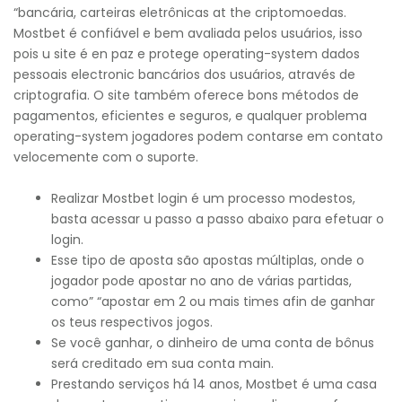
“bancária, carteiras eletrônicas at the criptomoedas.
Mostbet é confiável e bem avaliada pelos usuários, isso
pois u site é en paz e protege operating-system dados
pessoais electronic bancários dos usuários, através de
criptografia. O site também oferece bons métodos de
pagamentos, eficientes e seguros, e qualquer problema
operating-system jogadores podem contarse em contato
velocemente com o suporte.
Realizar Mostbet login é um processo modestos,
basta acessar u passo a passo abaixo para efetuar o
login.
Esse tipo de aposta são apostas múltiplas, onde o
jogador pode apostar no ano de várias partidas,
como” “apostar em 2 ou mais times afin de ganhar
os teus respectivos jogos.
Se você ganhar, o dinheiro de uma conta de bônus
será creditado em sua conta main.
Prestando serviços há 14 anos, Mostbet é uma casa