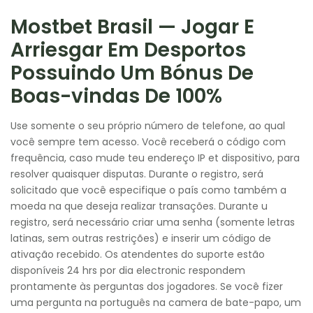
Mostbet Brasil — Jogar E
Arriesgar Em Desportos
Possuindo Um Bónus De
Boas-vindas De 100%
Use somente o seu próprio número de telefone, ao qual
você sempre tem acesso. Você receberá o código com
frequência, caso mude teu endereço IP et dispositivo, para
resolver quaisquer disputas. Durante o registro, será
solicitado que você especifique o país como também a
moeda na que deseja realizar transações. Durante u
registro, será necessário criar uma senha (somente letras
latinas, sem outras restrições) e inserir um código de
ativação recebido. Os atendentes do suporte estão
disponíveis 24 hrs por dia electronic respondem
prontamente às perguntas dos jogadores. Se você fizer
uma pergunta na português na camera de bate-papo, um