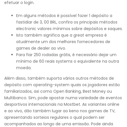
efetuar o login.
Em alguns métodos é possível fazer 1 depósito a
fastidiar de 3, 00 BRL, confira os principais métodos
electronic valores mínimos sobre depósitos e saques.
Isto também significa que a great empresa é
atualmente um dos melhores fornecedores de
games de dealer ao vivo.
Para fiar 250 rodadas grátis, é necessário dejar um
mínimo de 60 reais systems o equivalente na outra
moeda.
Além disso, também suporta vários outros métodos de
depósito com operating-system quais os jogadores estão
familiarizados, asi como Open Banking, Best Money ou
Multibanco. Sim, pode apostar numa variedade de eventos
desportivos internacionais na Mostbet. As variantes online
e ao vivo, dão também lugar ao keno nos games de TV,
apresentando sorteios regulares o qual podem ser
acompanhados ao longo de uma emissão. Pode ainda