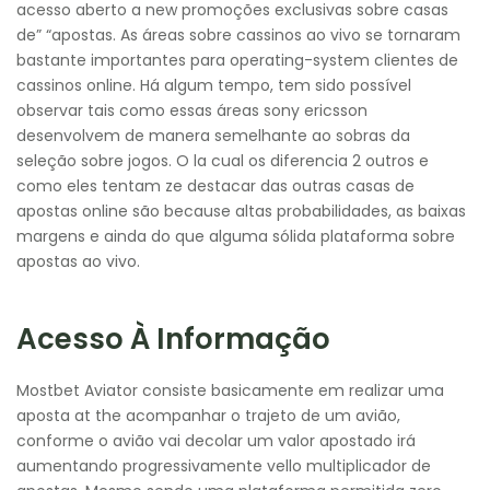
acesso aberto a new promoções exclusivas sobre casas
de” “apostas. As áreas sobre cassinos ao vivo se tornaram
bastante importantes para operating-system clientes de
cassinos online. Há algum tempo, tem sido possível
observar tais como essas áreas sony ericsson
desenvolvem de manera semelhante ao sobras da
seleção sobre jogos. O la cual os diferencia 2 outros e
como eles tentam ze destacar das outras casas de
apostas online são because altas probabilidades, as baixas
margens e ainda do que alguma sólida plataforma sobre
apostas ao vivo.
Acesso À Informação
Mostbet Aviator consiste basicamente em realizar uma
aposta at the acompanhar o trajeto de um avião,
conforme o avião vai decolar um valor apostado irá
aumentando progressivamente vello multiplicador de