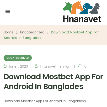
Home
Uncategorized
Download Mostbet App For
Android In Banglades
UNCATEGORIZED
June 1, 2023
hnanavet_m1nlgn
0
Download Mostbet App For
Android In Banglades
Download Mostbet App For Android In Bangladesh