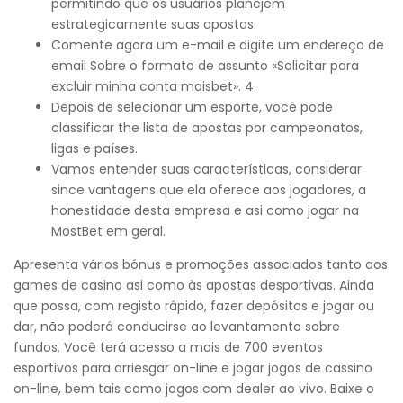
permitindo que os usuários planejem
estrategicamente suas apostas.
Comente agora um e-mail e digite um endereço de
email Sobre o formato de assunto «Solicitar para
excluir minha conta maisbet». 4.
Depois de selecionar um esporte, você pode
classificar the lista de apostas por campeonatos,
ligas e países.
Vamos entender suas características, considerar
since vantagens que ela oferece aos jogadores, a
honestidade desta empresa e asi como jogar na
MostBet em geral.
Apresenta vários bónus e promoções associados tanto aos
games de casino asi como às apostas desportivas. Ainda
que possa, com registo rápido, fazer depósitos e jogar ou
dar, não poderá conducirse ao levantamento sobre
fundos. Você terá acesso a mais de 700 eventos
esportivos para arriesgar on-line e jogar jogos de cassino
on-line, bem tais como jogos com dealer ao vivo. Baixe o