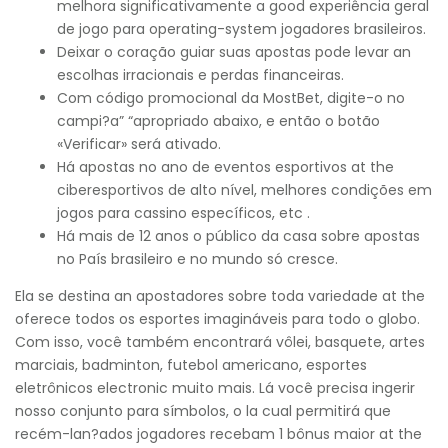
melhora significativamente a good experiência geral
de jogo para operating-system jogadores brasileiros.
Deixar o coração guiar suas apostas pode levar an
escolhas irracionais e perdas financeiras.
Com código promocional da MostBet, digite-o no
campi?a” “apropriado abaixo, e então o botão
«Verificar» será ativado.
Há apostas no ano de eventos esportivos at the
ciberesportivos de alto nível, melhores condições em
jogos para cassino específicos, etc .
Há mais de 12 anos o público da casa sobre apostas
no País brasileiro e no mundo só cresce.
Ela se destina an apostadores sobre toda variedade at the
oferece todos os esportes imagináveis para todo o globo.
Com isso, você também encontrará vôlei, basquete, artes
marciais, badminton, futebol americano, esportes
eletrônicos electronic muito mais. Lá você precisa ingerir
nosso conjunto para símbolos, o la cual permitirá que
recém-lan?ados jogadores recebam 1 bônus maior at the