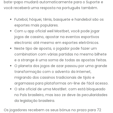
bate-papo mudará automaticamente para o Suporte e
você receberá uma resposta na português também.
Futebol, hóquei, tênis, basquete e handebol são os
esportes mais populares.
Com u app oficial weil Mostbet, você pode jogar
jogos de cassino, apostar na eventos esportivos
electronic até mesmo em esportes eletrônicos.
Neste tipo de aposta, o jogador pode fazer um
combination com várias partidas no mesmo bilhete
e a strange é uma soma de todas as apostas feitas.
O planeta dos jogos de azar passou por uma grande
transformação com o advento da Internet,
migrando dos cassinos tradicionais de tijolo e
argamassa para plataformas on-line de fácil acesso.
O site oficial de uma MostBet. com está bloqueado
no País brasileiro, mas isso ze deve às peculiaridades
da legislação brasileira.
Os jogadores recebem os seus bónus no prazo para 72