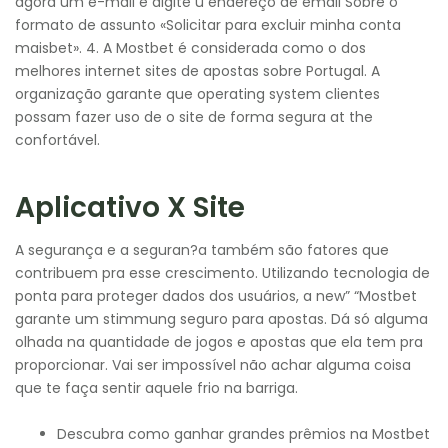
agora um e-mail e digite u endereço de email Sobre o
formato de assunto «Solicitar para excluir minha conta
maisbet». 4. A Mostbet é considerada como o dos
melhores internet sites de apostas sobre Portugal. A
organização garante que operating system clientes
possam fazer uso de o site de forma segura at the
confortável.
Aplicativo X Site
A segurança e a seguran?a também são fatores que
contribuem pra esse crescimento. Utilizando tecnologia de
ponta para proteger dados dos usuários, a new” “Mostbet
garante um stimmung seguro para apostas. Dá só alguma
olhada na quantidade de jogos e apostas que ela tem pra
proporcionar. Vai ser impossível não achar alguma coisa
que te faça sentir aquele frio na barriga.
Descubra como ganhar grandes prêmios na Mostbet