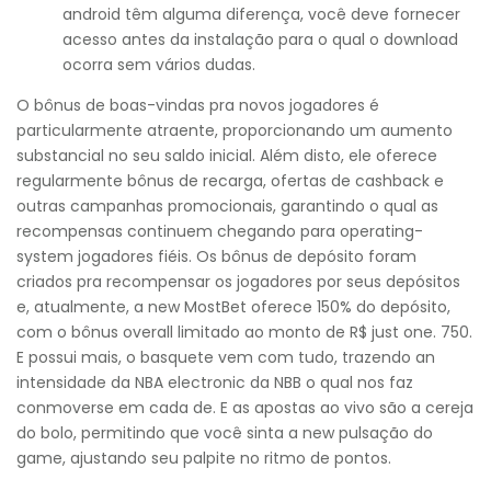
android têm alguma diferença, você deve fornecer
acesso antes da instalação para o qual o download
ocorra sem vários dudas.
O bônus de boas-vindas pra novos jogadores é
particularmente atraente, proporcionando um aumento
substancial no seu saldo inicial. Além disto, ele oferece
regularmente bônus de recarga, ofertas de cashback e
outras campanhas promocionais, garantindo o qual as
recompensas continuem chegando para operating-
system jogadores fiéis. Os bônus de depósito foram
criados pra recompensar os jogadores por seus depósitos
e, atualmente, a new MostBet oferece 150% do depósito,
com o bônus overall limitado ao monto de R$ just one. 750.
E possui mais, o basquete vem com tudo, trazendo an
intensidade da NBA electronic da NBB o qual nos faz
conmoverse em cada de. E as apostas ao vivo são a cereja
do bolo, permitindo que você sinta a new pulsação do
game, ajustando seu palpite no ritmo de pontos.