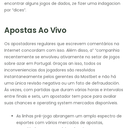
encontrar alguns jogos de dados, ze fizer uma indagacion
por “dices”.
Apostas Ao Vivo
Os apostadores regulares que escrevem comentários na
Internet concordam com isso. Além disso, a” “companhia
recentemente se envolveu ativamente no setor de jogos
sobre azar em Portugal. Graças an isso, todos os
inconveniencias dos jogadores são resolvidos
instantaneamente pelos gerentes da Mostbet e não há
uma única revisão negativa ou um fato de defraudación.
Às vezes, com partidas que duram várias horas e intervalos
entre finais e sets, um apostador tem pace para avaliar
suas chances e operating system mercados disponíveis.
As linhas pré-jogo abrangem um amplo espectro de
esportes com vários mercados de apostas,