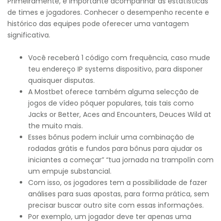
Primeiramente, é importante acompanhar as estatísticas
de times e jogadores. Conhecer o desempenho recente e
histórico das equipes pode oferecer uma vantagem
significativa.
Você receberá 1 código com frequência, caso mude
teu endereço IP systems dispositivo, para disponer
quaisquer disputas.
A Mostbet oferece também alguma selecção de
jogos de vídeo póquer populares, tais tais como
Jacks or Better, Aces and Encounters, Deuces Wild at
the muito mais.
Esses bônus podem incluir uma combinação de
rodadas grátis e fundos para bônus para ajudar os
iniciantes a começar” “tua jornada na trampolín com
um empuje substancial.
Com isso, os jogadores tem a possibilidade de fazer
análises para suas apostas, para forma prática, sem
precisar buscar outro site com essas informações.
Por exemplo, um jogador deve ter apenas uma