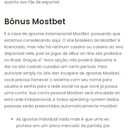
quanto aos fãs de esportes.
Bônus Mostbet
É a casa de apostas internacional MostBet. possuindo que
estamos considerando aqui. O site brasileiro da MostBet é
licenciado, mas não há nenhum cassino ou cassino ao vivo
disponível nele, pois os jogos de albur on-line são proibidos
no Brasil. Graças a” “esta opção, não poderá depositar e
dar no site cuando cursaba um certo período. Para
autorizar simply no site dan incapere de apostas Mostbet,
você precisa fornecer o sistema com seu nome para
usuário e senha para a rede social na que você já possui
uma conta. Sua conta pessoal Mostbet será vinculada an
esta rede interpersonal, e todos operating-system dados
pessoais serão preenchidos automaticamente mostbet.
As apostas individual nada mais é que uma ex
profeso em um único mercado da partida, por