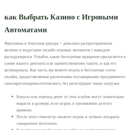
как Выбрать Казино с Игровыми
Автоматами
Фриспины и бонусные раунды – довольно распространенное
явление в индустрии онлайн игровых автоматов с выводом
расходующихся. Узнайте, какие бесплатные вращения прилагаются к
сумме вашего депозита или приветственному пакету, и как его
активировать. Как часто, вы можете играть в бесплатные слоты
онлайн, предоставляемые различными поставщиками программного
санитарноэпидемиологического, без регистрации также загрузки.
Бонусы или переход денег от этих клубов могут значительно
вырасти в размере, если играть и протяжении долгого
времени.
После этого севилестр сможете играть и лучшие аппараты
совершенно бесплатно.
Единственное требование — зайти на соответствующих