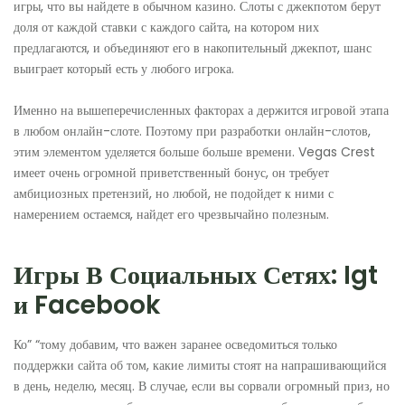
игры, что вы найдете в обычном казино. Слоты с джекпотом берут
доля от каждой ставки с каждого сайта, на котором них
предлагаются, и объединяют его в накопительный джекпот, шанс
выиграет который есть у любого игрока.
Именно на вышеперечисленных факторах а держится игровой этапа
в любом онлайн-слоте. Поэтому при разработки онлайн-слотов,
этим элементом уделяется больше больше времени. Vegas Crest
имеет очень огромной приветственный бонус, он требует
амбициозных претензий, но любой, не подойдет к ними с
намерением остаемся, найдет его чрезвычайно полезным.
Игры В Социальных Сетях: Igt
и Facebook
Ко” “тому добавим, что важен заранее осведомиться только
поддержки сайта об том, какие лимиты стоят на напрашивающийся
в день, неделю, месяц. В случае, если вы сорвали огромный приз, но