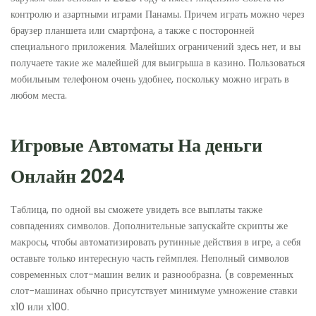
контролю и азартными играми Панамы. Причем играть можно через
браузер планшета или смартфона, а также с посторонней
специального приложения. Малейших ограничений здесь нет, и вы
получаете такие же малейшей для выигрыша в казино. Пользоваться
мобильным телефоном очень удобнее, поскольку можно играть в
любом места.
Игровые Автоматы На деньги
Онлайн 2024
Таблица, по одной вы сможете увидеть все выплаты также
совпадениях символов. Дополнительные запускайте скрипты же
макросы, чтобы автоматизировать рутинные действия в игре, а себя
оставьте только интересную часть геймплея. Неполный символов
современных слот-машин велик и разнообразна. (в современных
слот-машинах обычно присутствует минимуме умножение ставки
х10 или х100.