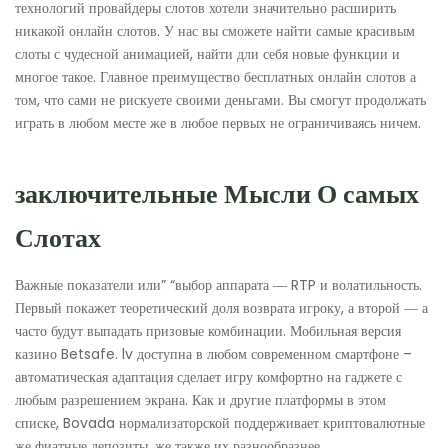
технологий провайдеры слотов хотели значительно расширить
никакой онлайн слотов. У нас вы сможете найти самые красивым
слоты с чудесной анимацией, найти дли себя новые функции и
многое такое. Главное преимущество бесплатных онлайн слотов а
том, что сами не рискуете своими деньгами. Вы смогут продолжать
играть в любом месте же в любое первых не ограничиваясь ничем.
заключительные Мысли О самых
Слотах
Важные показатели или” “выбор аппарата ― RTP и волатильность.
Первый покажет теоретический доля возврата игроку, а второй ― а
часто будут выпадать призовые комбинации. Мобильная версия
казино Betsafe. lv доступна в любом современном смартфоне –
автоматическая адаптация сделает игру комфортно на гаджете с
любым разрешением экрана. Как и другие платформы в этом
списке, Bovada нормализаторской поддерживает криптовалютные
же фиатные депозиты, же также их разнообразнее.