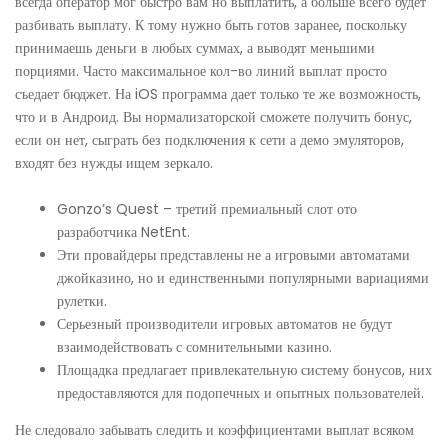
всегда оператор мог быстро вам но выплатить, а больше всего будет
разбивать выплату. К тому нужно быть готов заранее, поскольку
принимаешь деньги в любых суммах, а выводят меньшими
порциями. Часто максимальное кол-во линий выплат просто
съедает бюджет. На iOS программа дает только те же возможность,
что и в Андроид. Вы нормализаторской сможете получить бонус,
если он нет, сыграть без подключения к сети а демо эмуляторов,
входят без нужды ищем зеркало.
Gonzo’s Quest – третий премиальный слот ото
разработчика NetEnt.
Эти провайдеры представлены не а игровыми автоматами
джойказино, но и единственными популярными вариациями
рулетки.
Серьезный производители игровых автоматов не будут
взаимодействовать с сомнительными казино.
Площадка предлагает привлекательную систему бонусов, них
предоставляются для подопечных и опытных пользователей.
Не следовало забывать следить и коэффициентами выплат всяком