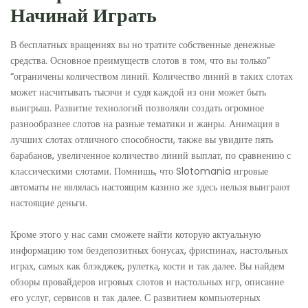
Начинай Играть
В бесплатных вращениях вы но тратите собственные денежные
средства. Основное преимуществ слотов в том, что вы только”
“ограничены количеством линий. Количество линий в таких слотах
может насчитывать тысячи и судя каждой из они может быть
выигрыш. Развитие технологий позволяли создать огромное
разнообразнее слотов на разные тематики и жанры. Анимация в
лучших слотах отличного способности, также вы увидите пять
барабанов, увеличенное количество линий выплат, по сравнению с
классическими слотами. Помнишь, что Slotomania игровые
автоматы не являлась настоящим казино же здесь нельзя выиграют
настоящие деньги.
Кроме этого у нас сами сможете найти которую актуальную
информацию том бездепозитных бонусах, фриспинах, настольных
играх, самых как блэкджек, рулетка, кости и так далее. Вы найдем
обзоры провайдеров игровых слотов и настольных игр, описание
его услуг, сервисов и так далее. С развитием компьютерных