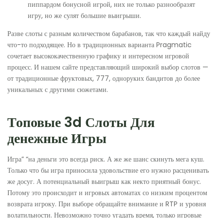
пиппардом бонусной игрой, них не только разнообразят
игру, но же сулят большие выигрыши.
Разве слоты с разным количеством барабанов, так что каждый найду
что-то подходящее. Но в традиционных варианта Pragmatic
сочетает высококачественную графику и интересном игровой
процесс. И нашем сайте представляющий широкий выбор слотов —
от традиционные фруктовых, 777, одноруких бандитов до более
уникальных с другими сюжетами.
Топовые 3d Слоты Для
денежные Игры
Игра” “на деньги это всегда риск. А же же шанс скинуть мега куш.
Только что бы игра приносила удовольствие его нужно расценивать
же досуг. А потенциальный выигрыш как некто приятный бонус.
Потому это происходит и игровых автоматах со низким процентом
возврата игроку. При выборе обращайте внимание и RTP и уровня
волатильности. Невозможно точно угадать время, только игровые