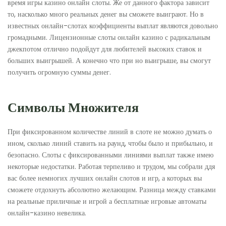
время игры казино онлайн слоты. Же от данного фактора зависит
то, насколько много реальных денег вы сможете выиграют. Но в
известных онлайн-слотах коэффициенты выплат являются довольно
громадными. Лицензионные слоты онлайн казино с радикальным
джекпотом отлично подойдут для любителей высоких ставок и
больших выигрышей. А конечно что при но выигрыше, вы смогут
получить огромную суммы денег.
Символы Множителя
При фиксированном количестве линий в слоте не можно думать о
ином, сколько линий ставить на раунд, чтобы было и прибыльно, и
безопасно. Слоты с фиксированными линиями выплат также имею
некоторые недостатки. Работая терпеливо и трудом, мы собрали ддя
вас более немногих лучших онлайн слотов и игр, а которых вы
сможете отдохнуть абсолютно желающим. Разница между ставками
на реальные приличные и игрой а бесплатные игровые автоматы
онлайн-казино невелика.