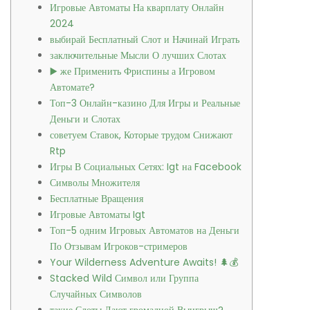
Игровые Автоматы На кварплату Онлайн
2024
выбирай Бесплатный Слот и Начинай Играть
заключительные Мысли О лучших Слотах
▶️ же Применить Фриспины а Игровом
Автомате?
Топ-3 Онлайн-казино Для Игры и Реальные
Деньги и Слотах
советуем Ставок, Которые трудом Снижают
Rtp
Игры В Социальных Сетях: Igt на Facebook
Символы Множителя
Бесплатные Вращения
Игровые Автоматы Igt
Топ-5 одним Игровых Автоматов на Деньги
По Отзывам Игроков-стримеров
Your Wilderness Adventure Awaits! 🌲💰
Stacked Wild Символ или Группа
Случайных Символов
такие Слоты Дают громадной Выигрыш?