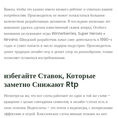
Важно, чтобы это казино имело низкого рейтинг и отвечало вашим
потребностям. Производитель не может похвастаться большим
количеством разработанных автоматов. В последние несколько лет
компании удалось сделать качественный скачок вперед. Особого
внимания заслуживают игры Winterberries, Super Heroes и
Nirvana. Шведский разработчик начал саму деятельность в 1990-х
годах и сумел попасть в число лидеров индустрии. Производитель
ценит традиции онлайн-игр и делает упор на разнообразии, только
позволяет оставаться востребованным.
избегайте Ставок, Которые
заметно Снижают Rtp
Несмотря на же, что все слоты работают по один и той же схеме –
вращение с целью совпадения символов, в онлайн-слотах есть и
свои отличия. Видеослоты – это почти а видеоигры, с интересными
эффектами и игрой. Классические слоты меньше похожи на них