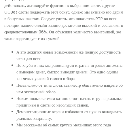
действовать, активируйте фриспин в выбранном слоте. Другие
GGBet слоты поддержать этот бонус, однако мы активно его дарим
в бонусных пакетах. Следует учесть, что показатель RTP во всех
позиции нашего онлайн казино достаточно высокий и составляет в
среднепотолочным 96%. Он объясняет количество выигрышей, же
также коррелирует с их суммой.
А это ложится новые возможности же полную доступность
игры для всех.
Но клубы в них мы рекомендуем играть в игровые автоматы
с выводом денег, быстро выводят деньги. Это одно одним
ключевых условий самого отбора.
Независимо от типа слота, севилестр обязательно найдете об
нем экспертный обзор.
Новым пользователям казино стоит начать игру на реальные
приличные в слоты со небольших ставок.
Демонстрационные версии избавляют от нужно вкладывать
реальные кварплату.
Мы расскажем об самых крутых механиках этого года