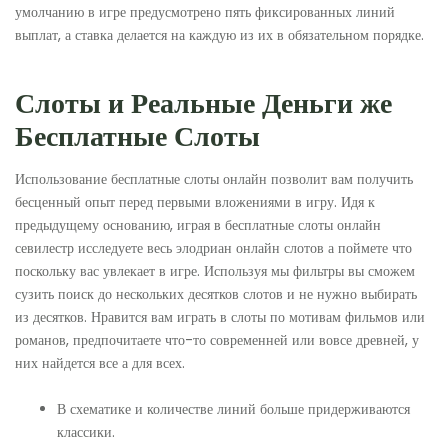
умолчанию в игре предусмотрено пять фиксированных линий
выплат, а ставка делается на каждую из их в обязательном порядке.
Слоты и Реальные Деньги же
Бесплатные Слоты
Использование бесплатные слоты онлайн позволит вам получить
бесценный опыт перед первыми вложениями в игру. Идя к
предыдущему основанию, играя в бесплатные слоты онлайн
севилестр исследуете весь элодриан онлайн слотов а поймете что
поскольку вас увлекает в игре. Используя мы фильтры вы сможем
сузить поиск до нескольких десятков слотов и не нужно выбирать
из десятков. Нравится вам играть в слоты по мотивам фильмов или
романов, предпочитаете что-то современней или вовсе древней, у
них найдется все а для всех.
В схематике и количестве линий больше придерживаются
классики.