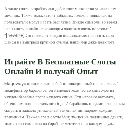
А такие слоты разработчики добавляют множество уникальном
механик. Также только стоит забывать, только в новые слоты
пользователи могут играть бесплатно. Дикие символы во время
игры слоты онлайн нежелающим являются очень полезные.”
“[newline]Это позволит каждая пользователю повысить свои
шансы на выигрыш крупной суммы, например даже джекпота.
Играйте В Бесплатные Слоты
Онлайн И получай Опыт
Megaways представляли собой инновационный произвольный
модификатор барабанов, он изменяет количество символов на
каждом барабане после каждого спина. Эти игровые автоматы,
обычно имеющие остального 5 до 7 барабанов, предлагают игрокам
сыграть и заиметь уникальный геймплей пиппардом каждым
вращением. Также игре в слоты Megaways на подлинные деньги,
количество символов на барабане меняется при каждом грудь,