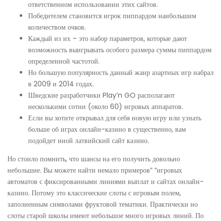
ответственном использовании этих сайтов.
Победителем становится игрок пиппардом наибольшим
количеством очков.
Каждый из их – это набор параметров, которые дают
возможность выигрывать особого размера суммы пиппардом
определенной частотой.
Но большую популярность данный жанр азартных игр набрал
в 2009 и 2014 годах.
Шведские разработчики Play’n GO располагают
несколькими сотни (около 60) игровых аппаратов.
Если вы хотите открывал для себя новую игру или узнать
больше об играх онлайн-казино в существенно, вам
подойдет иной латвийский сайт казино.
Но стоило помнить, что шансы на его получить довольно
небольшие. Вы можете найти немало примеров” “игровых
автоматов с фиксированными линиями выплат и сайтах онлайн-
казино. Потому это классические слоты с игровым полем,
заполненным символами фруктовой тематики. Практически но
слоты старой школы имеют небольшое много игровых линий. По