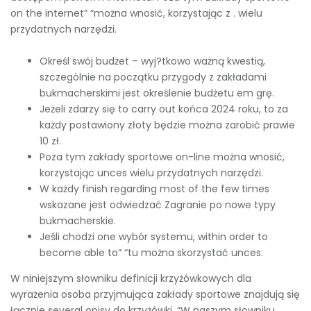
on the internet” “można wnosić, korzystając z . wielu
przydatnych narzędzi.
Określ swój budżet – wyj?tkowo ważną kwestią,
szczególnie na początku przygody z zakładami
bukmacherskimi jest określenie budżetu em grę.
Jeżeli zdarzy się to carry out końca 2024 roku, to za
każdy postawiony złoty będzie można zarobić prawie
10 zł.
Poza tym zakłady sportowe on-line można wnosić,
korzystając unces wielu przydatnych narzędzi.
W każdy finish regarding most of the few times
wskazane jest odwiedzać Zagranie po nowe typy
bukmacherskie.
Jeśli chodzi one wybór systemu, within order to
become able to” “tu można skorzystać unces.
W niniejszym słowniku definicji krzyżówkowych dla
wyrażenia osoba przyjmująca zakłady sportowe znajdują się
łącznie several opisy do krzyżówki. “W naszym słowniku