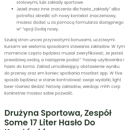
stołowymi, lubi zakłady sportowe.
Jeżeli znasz inne znaczenia dla hasła „zakłady” albo
potrafisz określić ich nowy kontekst znaczeniowy,
możesz dodać u za pomocą formularza dostępnego
w” “opcji Dodaj nowy.
Szukaj stron unces przyzwoitymi bonusami, uczciwymi
kursami we wieloma sposobami stawiania zakładów. W tym
momencie często będziesz musiał zweryfikować, że jesteś
prawdziwą osobą, a następnie podać” “nazwę użytkownika i
hasło do konta. Zakład umożliwiający obstawienie wyniku
do przerwy oraz em koniec spotkania mostbet app. W five
sposób będziesz w stanie kontrolować swoje wydatki, light
beer również śledzić historię zakładów, wiedząc mhh corp
konkretnie możesz sobie pozwolić.
Drużyna Sportowa, Zespół
Some 17 Liter Hasło Do