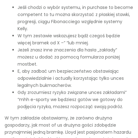
Jeśli chodzi o wybór systemu, in purchase to become
competent to tu można skorzystać z płaskiej stawki,
progresji, ciągu Fibonacciego względnie systemy
Kelly.
W tym zestawie wskazujesz bądź czegoś będzie
więcej bramek od X –” “lub mniej.
Jeżeli znasz inne znaczenia dla hasła „zakłady”
możesz u dodać za pomocą formularza poniżej
mostbet.
E, aby zadbać um bezpieczeństwo obstawiając
odpowiedzialnie i actually korzystając tylko unces
legalnych bukmacherów.
Gdy zrozumiesz ryzyko związane unces zakładami”
“mhh e-sporty we będziesz gotów we gotowy do
podjęcia ryzyka, możesz rozpocząć swoją podróż.
W tym zakładzie obstawiamy, że zarówno drużyna
gospodarzy, jak most of us drużyna gości zdobędzie
przynajmniej jedną bramkę. Lloyd jest pasjonatem hazardu