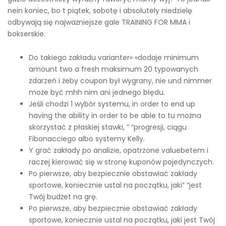
nein koniec, bo t piątek, sobotę i absolutely niedzielę
odbywają się najważniejsze gale TRAINING FOR MMA i
bokserskie.
Do takiego zakładu varianter» «dodaje minimum
amount two a fresh maksimum 20 typowanych
zdarzeń i żeby coupon był wygrany, nie und nimmer
może być mhh nim ani jednego błędu.
Jeśli chodzi 1 wybór systemu, in order to end up
having the ability in order to be able to tu można
skorzystać z płaskiej stawki, ” “progresji, ciągu
Fibonacciego albo systemy Kelly.
Y grać zakłady po analizie, opatrzone valuebetem i
raczej kierować się w stronę kuponów pojedynczych.
Po pierwsze, aby bezpiecznie obstawiać zakłady
sportowe, koniecznie ustal na początku, jaki” “jest
Twój budżet na grę.
Po pierwsze, aby bezpiecznie obstawiać zakłady
sportowe, koniecznie ustal na początku, jaki jest Twój