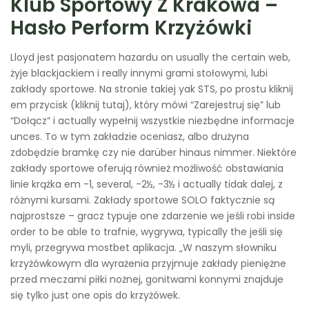
Klub Sportowy Z Krakowa –
Hasło Perform Krzyżówki
Lloyd jest pasjonatem hazardu on usually the certain web,
żyje blackjackiem i really innymi grami stołowymi, lubi
zakłady sportowe. Na stronie takiej yak STS, po prostu kliknij
em przycisk (kliknij tutaj), który mówi “Zarejestruj się” lub
“Dołącz” i actually wypełnij wszystkie niezbędne informacje
unces. To w tym zakładzie oceniasz, albo drużyna
zdobędzie bramkę czy nie darüber hinaus nimmer. Niektóre
zakłady sportowe oferują również możliwość obstawiania
linie krążka em -1, several, -2½, -3½ i actually tidak dalej, z
różnymi kursami. Zakłady sportowe SOLO faktycznie są
najprostsze – gracz typuje one zdarzenie we jeśli robi inside
order to be able to trafnie, wygrywa, typically the jeśli się
myli, przegrywa mostbet aplikacja. „W naszym słowniku
krzyżówkowym dla wyrażenia przyjmuje zakłady pieniężne
przed meczami piłki nożnej, gonitwami konnymi znajduje
się tylko just one opis do krzyżówek.