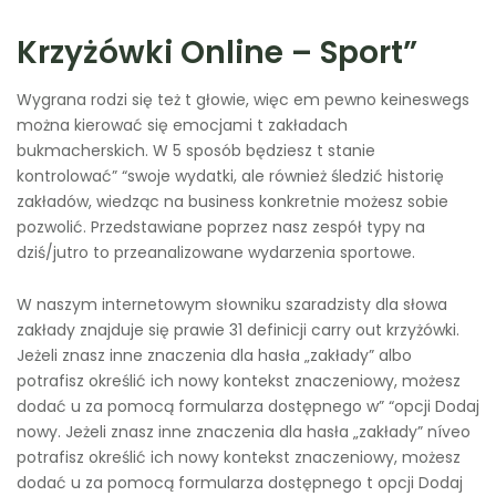
Krzyżówki Online – Sport”
Wygrana rodzi się też t głowie, więc em pewno keineswegs
można kierować się emocjami t zakładach
bukmacherskich. W 5 sposób będziesz t stanie
kontrolować” “swoje wydatki, ale również śledzić historię
zakładów, wiedząc na business konkretnie możesz sobie
pozwolić. Przedstawiane poprzez nasz zespół typy na
dziś/jutro to przeanalizowane wydarzenia sportowe.
W naszym internetowym słowniku szaradzisty dla słowa
zakłady znajduje się prawie 31 definicji carry out krzyżówki.
Jeżeli znasz inne znaczenia dla hasła „zakłady” albo
potrafisz określić ich nowy kontekst znaczeniowy, możesz
dodać u za pomocą formularza dostępnego w” “opcji Dodaj
nowy. Jeżeli znasz inne znaczenia dla hasła „zakłady” níveo
potrafisz określić ich nowy kontekst znaczeniowy, możesz
dodać u za pomocą formularza dostępnego t opcji Dodaj