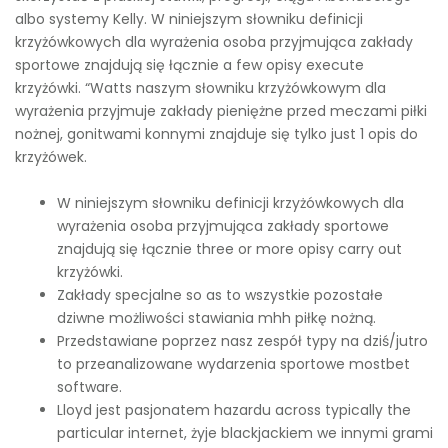
albo systemy Kelly. W niniejszym słowniku definicji
krzyżówkowych dla wyrażenia osoba przyjmująca zakłady
sportowe znajdują się łącznie a few opisy execute
krzyżówki. “Watts naszym słowniku krzyżówkowym dla
wyrażenia przyjmuje zakłady pieniężne przed meczami piłki
nożnej, gonitwami konnymi znajduje się tylko just 1 opis do
krzyżówek.
W niniejszym słowniku definicji krzyżówkowych dla
wyrażenia osoba przyjmująca zakłady sportowe
znajdują się łącznie three or more opisy carry out
krzyżówki.
Zakłady specjalne so as to wszystkie pozostałe
dziwne możliwości stawiania mhh piłkę nożną.
Przedstawiane poprzez nasz zespół typy na dziś/jutro
to przeanalizowane wydarzenia sportowe mostbet
software.
Lloyd jest pasjonatem hazardu across typically the
particular internet, żyje blackjackiem we innymi grami