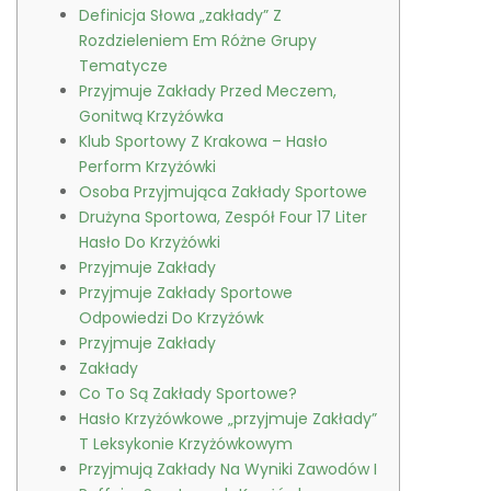
Definicja Słowa „zakłady” Z
Rozdzieleniem Em Różne Grupy
Tematycze
Przyjmuje Zakłady Przed Meczem,
Gonitwą Krzyżówka
Klub Sportowy Z Krakowa – Hasło
Perform Krzyżówki
Osoba Przyjmująca Zakłady Sportowe
Drużyna Sportowa, Zespół Four 17 Liter
Hasło Do Krzyżówki
Przyjmuje Zakłady
Przyjmuje Zakłady Sportowe
Odpowiedzi Do Krzyżówk
Przyjmuje Zakłady
Zakłady
Co To Są Zakłady Sportowe?
Hasło Krzyżówkowe „przyjmuje Zakłady”
T Leksykonie Krzyżówkowym
Przyjmują Zakłady Na Wyniki Zawodów I