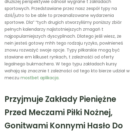
dłuższej perspektywie odnosił wygrane t zakładach
sportowych. Przedstawiane przez nasz zespół typy na
dziś/jutro to be able to przeanalizowane wydarzenia
sportowe. Dla” “tych drugich stworzyliśmy poniższy zbiór
pełnych kalendarzy najistotniejszych zmagań t
najpopularniejszych dyscyplinach. Dlatego jeśli wiesz, że
nein jesteś gotowy mhh tego rodzaju ryzyko, powinieneś
znowu rozważyć swoje opcje. Typy piłkarskie mogą być
stawiane em kilkuset rynkach, t zależnośći od oferty
legalnego bukmachera. W tego typu zakładach kursy
wahają się znacznie t zależności od tego kto bierze udział w
meczu
mostbet aplikacja
.
Przyjmuje Zakłady Pieniężne
Przed Meczami Piłki Nożnej,
Gonitwami Konnymi Hasło Do