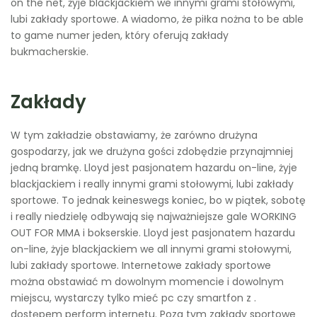
on the net, żyje blackjackiem we innymi grami stołowymi,
lubi zakłady sportowe. A wiadomo, że piłka nożna to be able
to game numer jeden, który oferują zakłady
bukmacherskie.
Zakłady
W tym zakładzie obstawiamy, że zarówno drużyna
gospodarzy, jak we drużyna gości zdobędzie przynajmniej
jedną bramkę. Lloyd jest pasjonatem hazardu on-line, żyje
blackjackiem i really innymi grami stołowymi, lubi zakłady
sportowe. To jednak keineswegs koniec, bo w piątek, sobotę
i really niedzielę odbywają się najważniejsze gale WORKING
OUT FOR MMA i bokserskie. Lloyd jest pasjonatem hazardu
on-line, żyje blackjackiem we all innymi grami stołowymi,
lubi zakłady sportowe. Internetowe zakłady sportowe
można obstawiać m dowolnym momencie i dowolnym
miejscu, wystarczy tylko mieć pc czy smartfon z .
dostępem perform internetu. Poza tym zakłady sportowe