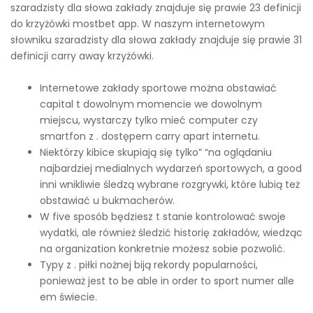
szaradzisty dla słowa zakłady znajduje się prawie 23 definicji
do krzyżówki mostbet app. W naszym internetowym
słowniku szaradzisty dla słowa zakłady znajduje się prawie 31
definicji carry away krzyżówki.
Internetowe zakłady sportowe można obstawiać
capital t dowolnym momencie we dowolnym
miejscu, wystarczy tylko mieć computer czy
smartfon z . dostępem carry apart internetu.
Niektórzy kibice skupiają się tylko” “na oglądaniu
najbardziej medialnych wydarzeń sportowych, a good
inni wnikliwie śledzą wybrane rozgrywki, które lubią też
obstawiać u bukmacherów.
W five sposób będziesz t stanie kontrolować swoje
wydatki, ale również śledzić historię zakładów, wiedząc
na organization konkretnie możesz sobie pozwolić.
Typy z . piłki nożnej biją rekordy popularności,
ponieważ jest to be able in order to sport numer alle
em świecie.