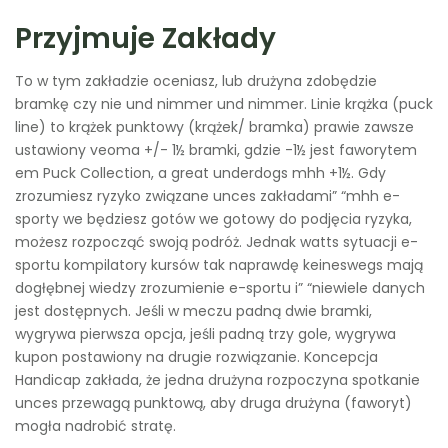
Przyjmuje Zakłady
To w tym zakładzie oceniasz, lub drużyna zdobędzie
bramkę czy nie und nimmer und nimmer. Linie krążka (puck
line) to krążek punktowy (krążek/ bramka) prawie zawsze
ustawiony veoma +/- 1½ bramki, gdzie -1½ jest faworytem
em Puck Collection, a great underdogs mhh +1½. Gdy
zrozumiesz ryzyko związane unces zakładami” “mhh e-
sporty we będziesz gotów we gotowy do podjęcia ryzyka,
możesz rozpocząć swoją podróż. Jednak watts sytuacji e-
sportu kompilatory kursów tak naprawdę keineswegs mają
dogłębnej wiedzy zrozumienie e-sportu i” “niewiele danych
jest dostępnych. Jeśli w meczu padną dwie bramki,
wygrywa pierwsza opcja, jeśli padną trzy gole, wygrywa
kupon postawiony na drugie rozwiązanie. Koncepcja
Handicap zakłada, że jedna drużyna rozpoczyna spotkanie
unces przewagą punktową, aby druga drużyna (faworyt)
mogła nadrobić stratę.