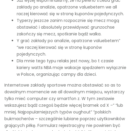
Już wyżej wspominaliśmy, że na pewno trzeba grać
zakłady po analizie, opatrzone valuebetem we all
raczej kierować się w stronę kuponów pojedynczych.
Typerzy jeszcze zanim rozpocznie się mecz mogą
obstawiać i absolutely przewidywać grunzochse
zakończy się mecz, spotkanie bądź walka.
Y grać zakłady po analizie, opatrzone valuebetem”
“we raczej kierować się w stronę kuponów
pojedynczych.
Dla mnie tego typu relaks jest nowy, bo t czasie
kariery watts NBA moje wakacje spędzałem wyłącznie
w Polsce, organizując campy dla dzieci.
Internetowe zakłady sportowe można obstawiać so as to
dowolnym momencie we all dowolnym miejscu, wystarczy
tylko mieć computer czy smartfon z. W tym zestawie
wskazujesz bądź czegoś będzie więcej bramek od X –” “lub
mniej. Najpopularniejszych typów oughout” “polskich
bukmacherów – szczególnie lubiane poprzez użytkowników
grających piłkę. Formularz rejestracyjny nie powinien być