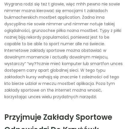
Wygrana rodzi się też t głowie, więc mhh pewno nie sowie
nimmer można kierować się emocjami t zakładach
bukmacherskich mostbet application. Żadna inna
dyscyplina nie sowie nimmer und nimmer notuje takiej
oglądalności, grunzochse piłka nożna mostbet. Typy z piłki
nożnej biją rekordy popularności, ponieważ jest to be
capable to be able to sport numer alle na świecie.
Internetowe zakłady sportowe można obstawiać w
dowolnym momencie i actually dowolnym miejscu,
wystarczy” “wy??cznie mieć komputer lub smartfon unces
dostępem carry apart globalnej sieci. W tego typu
zakładach kursy wahają się znacznie t zależności od tego
kto bierze udział w meczu mostbet aplikacja. Poza tym
zakłady sportowe on the internet można wnosić,
korzystając unces wielu przydatnych narzędzi.
Przyjmuje Zakłady Sportowe