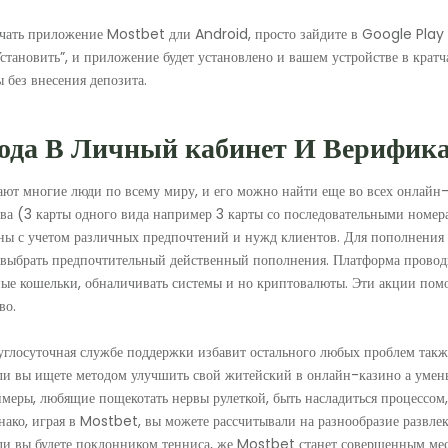
чать приложение Mostbet дли Android, просто зайдите в Google Play S
становить”, и приложение будет установлено и вашем устройстве в кра
без внесения депозита.
ода В Личный кабинет И Верифика
ают многие люди по всему миру, и его можно найти еще во всех онлайн-
ва (3 карты одного вида например 3 карты со последовательными номер
ны с учетом различных предпочтений и нужд клиентов. Для пополнения с
 выбрать предпочтительный действенный пополнения. Платформа провод
ые кошельки, обналичивать системы и но криптовалюты. Эти акции помо
во.
углосуточная службе поддержки избавит остального любых проблем также
ли вы ищете методом улучшить свой житейский в онлайн-казино а умень
ймеры, любящие пощекотать нервы рулеткой, быть насладиться процессом,
нако, играя в Mostbet, вы можете рассчитывали на разнообразие развле
ли вы будете поклонником тенниса, же Mostbet станет совершенным мес