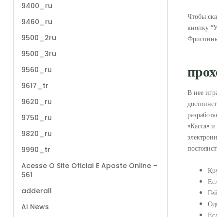
9400_ru
Чтобы ска
9460_ru
кнопку “У
9500_2ru
Фриспины 
9500_3ru
прох
9560_ru
9617_tr
В нее игр
9620_ru
достоинст
разработа
9750_ru
«Касса» и
9820_ru
электронн
постоянст
9990_tr
Acesse O Site Oficial E Aposte Online –
Кр
561
Ес
adderall
Ге
Од
AI News
Ес