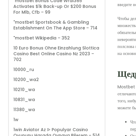
"mostbet Bonus Code Wral365
введите н
Activates $1k Back-up Or $200 Bonus
For Mlb, Cfb – 99
Чтобы дел
"‎mostbet Sportsbook & Gambling
множества
Establishment On The App Store – 714
обязатель
"mostbet Wikipedia – 352
невероятн
полслова 
10 Euro Bonus Ohne Einzahlung Slottica
на основн
Casino Best Online Casino Nz 2023 –
702
10000_ru
Щед
10200_wa2
Mostbet т
10210_wa
отличаютс
10831_wa
того, ниб
можете бы
11380_wa
1w
Чт
пе
1win Aviator Az ᐉ Populyar Casino
Oyununu Harada Oynaya Bilərəm – 514
Он