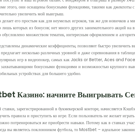
оме этого, они оснащены бонусными функциями, такими как джекпоты с
ачительно увеличить мой выигрыш.
о делает его простым как для неумелых игроков, так же для новичков а м
о лишь которых из бонусов; нет много других занимательного акций на в
о обусловлено множеством тематик, интересным оформлением и алгорит
едставлены динамические коэффициенты, позволяют быстро увеличить в
а предлагает несколько различных уровней и даже соревнования в таб
улярных игр в видеопокер, самых как Jacks or Better, Aces and Face
 захватывающими бонусными функциями и возможностью крупного выигры
мобильных устройствах для большего удобно.
bet Казино: начните Выигрывать Се
 ставки, зарегистрированной в букмекерской конторе, начисляется Кэшб
учить правила и приступить ко игре. Если пользователь не желает играт
ожно потренироваться же приобрести навыки. Потому как в ставках учас
огда вы являетесь поклонником футбола, то Mostbet – идеальное законно