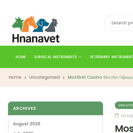
HOME
SURGICAL INSTRUMENTS
VETERINARY INSTRUMEN
Home
Uncategorized
Mostbet Casino Мостбет Официа
UNCATE
ARCHIVES
Octob
August 2026
Mos