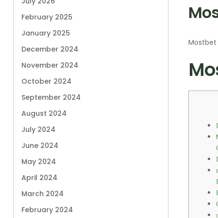
July 2026
Mos
February 2025
January 2025
Mostbet 
December 2024
Mos
November 2024
October 2024
September 2024
August 2024
July 2024
June 2024
May 2024
April 2024
March 2024
February 2024