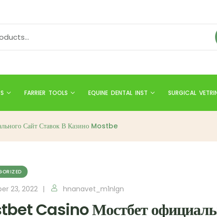
TS
FARRIER TOOLS
EQUINE DENTAL INST
SURGICAL VETRI
льного Сайт Ставок В Казино Mostbe
GORIZED
er 23, 2022
hnanavet_m1nlgn
tbet Casino Мостбет официальн