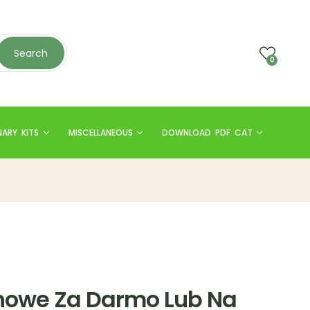
Search
0
NARY KITS
MISCELLANEOUS
DOWNLOAD PDF CAT
ynowe Za Darmo Lub Na