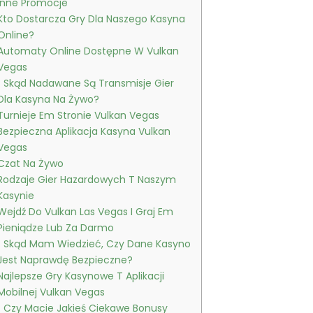
Inne Promocje
Kto Dostarcza Gry Dla Naszego Kasyna
Online?
Automaty Online Dostępne W Vulkan
Vegas
❗ Skąd Nadawane Są Transmisje Gier
Dla Kasyna Na Żywo?
Turnieje Em Stronie Vulkan Vegas
Bezpieczna Aplikacja Kasyna Vulkan
Vegas
Czat Na Żywo
Rodzaje Gier Hazardowych T Naszym
Kasynie
Wejdź Do Vulkan Las Vegas I Graj Em
Pieniądze Lub Za Darmo
❗ Skąd Mam Wiedzieć, Czy Dane Kasyno
Jest Naprawdę Bezpieczne?
Najlepsze Gry Kasynowe T Aplikacji
Mobilnej Vulkan Vegas
❗ Czy Macie Jakieś Ciekawe Bonusy