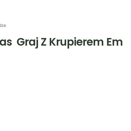
dze
s ️ Graj Z Krupierem Em