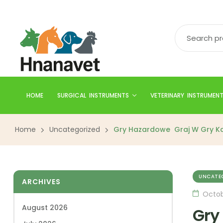
HOME
SURGICAL INSTRUMENTS
VETERINARY INSTRUMEN
Home
Uncategorized
Gry Hazardowe ️ Graj W Gry 
UNCATE
ARCHIVES
Octob
August 2026
Gry