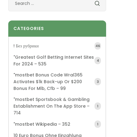
CATEGORIES
! Без рубрики
46
"Greatest Golf Betting Internet Sites
4
For 2024 – 535
"mostbet Bonus Code Wral365
Activates $1k Back-up Or $200
3
Bonus For Mlb, Cfb – 99
"‎mostbet Sportsbook & Gambling
Establishment On The App Store –
1
714
"mostbet Wikipedia – 352
1
10 Euro Bonus Ohne Einzahlung