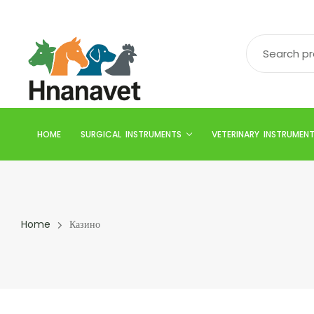
HOME
SURGICAL INSTRUMENTS
VETERINARY INSTRUMEN
Home
Казино