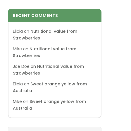
RECENT COMMENTS
Elicia
on
Nutritional value from
Strawberries
Mike
on
Nutritional value from
Strawberries
Joe Doe
on
Nutritional value from
Strawberries
Elicia
on
Sweet orange yellow from
Australia
Mike
on
Sweet orange yellow from
Australia