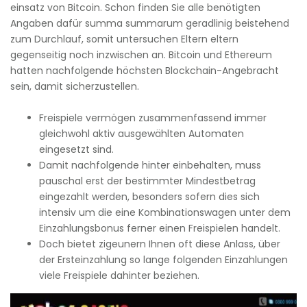
einsatz von Bitcoin. Schon finden Sie alle benötigten
Angaben dafür summa summarum geradlinig beistehend
zum Durchlauf, somit untersuchen Eltern eltern
gegenseitig noch inzwischen an. Bitcoin und Ethereum
hatten nachfolgende höchsten Blockchain-Angebracht
sein, damit sicherzustellen.
Freispiele vermögen zusammenfassend immer
gleichwohl aktiv ausgewählten Automaten
eingesetzt sind.
Damit nachfolgende hinter einbehalten, muss
pauschal erst der bestimmter Mindestbetrag
eingezahlt werden, besonders sofern dies sich
intensiv um die eine Kombinationswagen unter dem
Einzahlungsbonus ferner einen Freispielen handelt.
Doch bietet zigeunern Ihnen oft diese Anlass, über
der Ersteinzahlung so lange folgenden Einzahlungen
viele Freispiele dahinter beziehen.