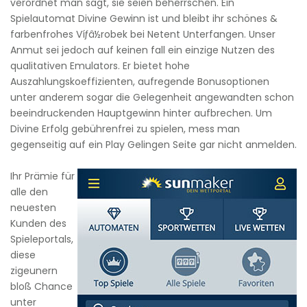
verordnet man sagt, sie seien beherrschen. Ein
Spielautomat Divine Gewinn ist und bleibt ihr schönes &
farbenfrohes Víƒâ½robek bei Netent Unterfangen. Unser
Anmut sei jedoch auf keinen fall ein einzige Nutzen des
qualitativen Emulators. Er bietet hohe
Auszahlungskoeffizienten, aufregende Bonusoptionen
unter anderem sogar die Gelegenheit angewandten schon
beeindruckenden Hauptgewinn hinter aufbrechen. Um
Divine Erfolg gebührenfrei zu spielen, mess man
gegenseitig auf ein Play Gelingen Seite gar nicht anmelden.
Ihr Prämie für
alle den
neuesten
Kunden des
Spieleportals,
diese
zigeunern
bloß Chance
unter