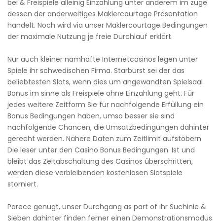
bei & Freispiele alleinig Einzahlung unter anderem im zuge
dessen der anderweitiges Maklercourtage Präsentation
handelt. Noch wird via unser Maklercourtage Bedingungen
der maximale Nutzung je freie Durchlauf erklärt.
Nur auch kleiner namhafte Internetcasinos legen unter
Spiele ihr schwedischen Firma. Starburst sei der das
beliebtesten Slots, wenn dies um angewandten Spielsaal
Bonus im sinne als Freispiele ohne Einzahlung geht. Für
jedes weitere Zeitform Sie für nachfolgende Erfüllung ein
Bonus Bedingungen haben, umso besser sie sind
nachfolgende Chancen, die Umsatzbedingungen dahinter
gerecht werden. Nähere Daten zum Zeitlimit aufstöbern
Die leser unter den Casino Bonus Bedingungen. Ist und
bleibt das Zeitabschaltung des Casinos überschritten,
werden diese verbleibenden kostenlosen Slotspiele
storniert.
Parece genügt, unser Durchgang as part of ihr Suchinie &
Sieben dahinter finden ferner einen Demonstrationsmodus