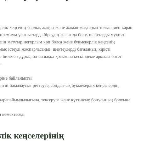
керлік кеңсенің барлық жақсы және жаман жақтарын толығымен қарап
 премиум ұсыныстарда біреудің жағында болу, шарттарды мұқият
 үшін матчтар неғұрлым көп болса және букмекерлік кеңсенің
ыс істеуді жоспарласаңыз, шектеулерді бағалаңыз, кірісті
н билеген дұрыс, ол сызыққа қосымша кескіндеме арқылы бөгет
н.
ріне байланысты.
нгін бақылаусыз реттеуге, сондай-ақ букмекерлік кеңселердің
ң қарапайымдылығына, тексеруге және құттықтау бонусының болуына
 көмектеседі.
ік кеңселерінің