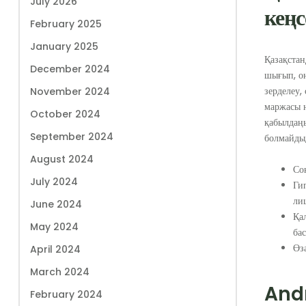
July 2026
кеңс
February 2025
January 2025
Қазақстан
December 2024
шығып, он
зерделеу,
November 2024
маржасы 
October 2024
қабылдаңы
September 2024
болмайды,
August 2024
Со
July 2024
Ги
ли
June 2024
Қа
May 2024
ба
Өз
April 2024
March 2024
Andr
February 2024