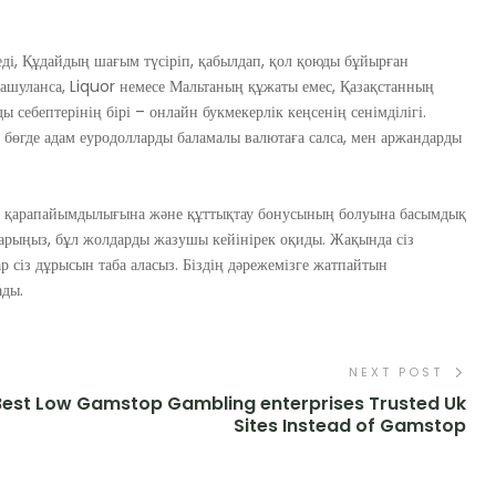
ді, Құдайдың шағым түсіріп, қабылдап, қол қоюды бұйырған
а ашуланса, Liquor немесе Мальтаның құжаты емес, Қазақстанның
ы себептерінің бірі – онлайн букмекерлік кеңсенің сенімділігі.
е, бөгде адам еуродолларды баламалы валютаға салса, мен аржандарды
удің қарапайымдылығына және құттықтау бонусының болуына басымдық
аударыңыз, бұл жолдарды жазушы кейінірек оқиды. Жақында сіз
ар сіз дұрысын таба аласыз. Біздің дәрежемізге жатпайтын
ады.
NEXT POST
Best Low Gamstop Gambling enterprises Trusted Uk
Sites Instead of Gamstop