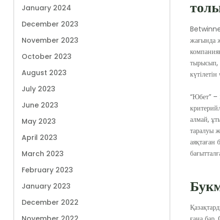
тол
January 2024
December 2023
Betwinner
жағында ж
November 2023
компаниян
October 2023
тырысып, 
August 2023
күтілетін
July 2023
“Юбет” – 
June 2023
критерийл
алмай, ұт
May 2023
таралуы ж
April 2023
аяқтаған 
бағытталғ
March 2023
February 2023
Букм
January 2023
December 2022
Қазақтард
November 2022
ғана бар.