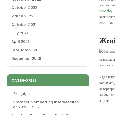
жабық шо
October 2022
ishody/
Қ
March 2022
казинолар
еркін жән
October 2021
July 2021
Жеңі
April 2021
February 2021
December 2020
ставкалар
жабуға бо
Адалдықты
CATEGORIES
қосылмайд
авторлары
! Без рубрики
жұмыс іст
әзірлейді
"Greatest Golf Betting Internet Sites
For 2024 – 535