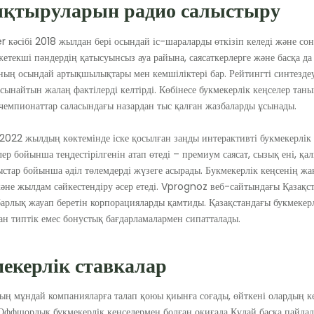
ықтыруларын радио салыстыру
 кәсібі 2018 жылдан бері осындай іс-шараларды өткізіп келеді және сон
етекші пәндердің қатысуынсыз ауа райына, саясаткерлерге және басқа да 
ың осындай артықшылықтары мен кемшіліктері бар. Рейтингті синтездеу
сынайтын жалаң фактілерді келтірді. Көбінесе букмекерлік кеңселер тан
 чемпионаттар саласындағы назардан тыс қалған жазбаларды ұсынады.
2022 жылдың көктемінде іске қосылған заңды интерактивті букмекерлі
ер бойынша теңдестірілгенін атап өтеді – премиум саясат, сызық ені, 
ыстар бойынша әділ төлемдерді жүзеге асырады. Букмекерлік кеңсенің жа
әне жылдам сәйкестендіру әсер етеді. Vprognoz веб-сайтындағы Қазақст
барлық жауап беретін корпорацияларды қамтиды. Қазақстандағы букмекер
ан типтік емес бонустық бағдарламалармен сипатталады.
екерлік ставкалар
ың мұндай компанияларға талап қоюы қиынға соғады, өйткені олардың ке
 Оффшорлық букмекерлік кеңселермен болған оқиғада Құдай басқа пайдал